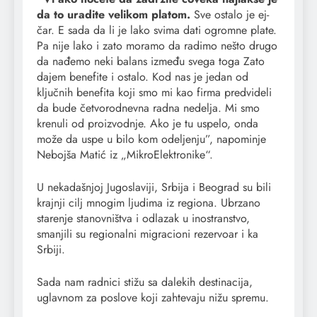
da to uradite velikom platom.
Sve ostalo je ej-
čar. E sada da li je lako svima dati ogromne plate.
Pa nije lako i zato moramo da radimo nešto drugo
da nađemo neki balans između svega toga Zato
dajem benefite i ostalo. Kod nas je jedan od
ključnih benefita koji smo mi kao firma predvideli
da bude četvorodnevna radna nedelja. Mi smo
krenuli od proizvodnje. Ako je tu uspelo, onda
može da uspe u bilo kom odeljenju”, napominje
Nebojša Matić iz „MikroElektronike“.
U nekadašnjoj Jugoslaviji, Srbija i Beograd su bili
krajnji cilj mnogim ljudima iz regiona. Ubrzano
starenje stanovništva i odlazak u inostranstvo,
smanjili su regionalni migracioni rezervoar i ka
Srbiji.
Sada nam radnici stižu sa dalekih destinacija,
uglavnom za poslove koji zahtevaju nižu spremu.