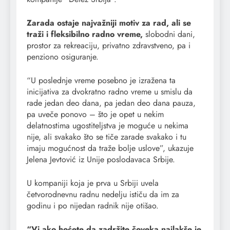
Zarada ostaje najvažniji motiv za rad, ali se
traži i fleksibilno radno vreme,
slobodni dani,
prostor za rekreaciju, privatno zdravstveno, pa i
penziono osiguranje.
“U poslednje vreme posebno je izražena ta
inicijativa za dvokratno radno vreme u smislu da
rade jedan deo dana, pa jedan deo dana pauza,
pa uveče ponovo – što je opet u nekim
delatnostima ugostiteljstva je moguće u nekima
nije, ali svakako što se tiče zarade svakako i tu
imaju mogućnost da traže bolje uslove”, ukazuje
Jelena Jevtović iz Unije poslodavaca Srbije.
U kompaniji koja je prva u Srbiji uvela
četvorodnevnu radnu nedelju ističu da im za
godinu i po nijedan radnik nije otišao.
“Vi ako hoćete da zadržite čoveka najlakše je