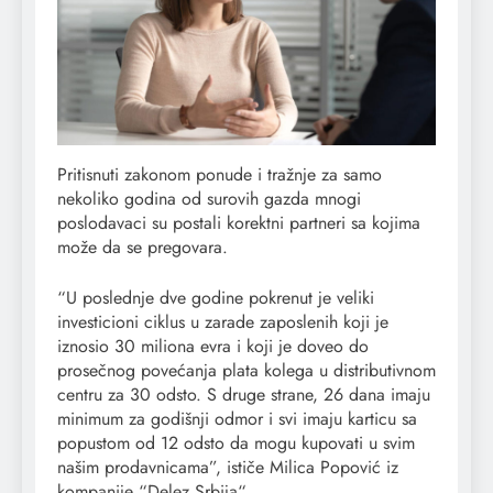
Pritisnuti zakonom ponude i tražnje za samo
nekoliko godina od surovih gazda mnogi
poslodavaci su postali korektni partneri sa kojima
može da se pregovara.
“U poslednje dve godine pokrenut je veliki
investicioni ciklus u zarade zaposlenih koji je
iznosio 30 miliona evra i koji je doveo do
prosečnog povećanja plata kolega u distributivnom
centru za 30 odsto. S druge strane, 26 dana imaju
minimum za godišnji odmor i svi imaju karticu sa
popustom od 12 odsto da mogu kupovati u svim
našim prodavnicama”, ističe Milica Popović iz
kompanije “Delez Srbija“.