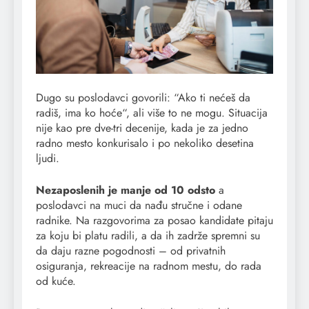
Dugo su poslodavci govorili: “Ako ti nećeš da
radiš, ima ko hoće“, ali više to ne mogu. Situacija
nije kao pre dve-tri decenije, kada je za jedno
radno mesto konkurisalo i po nekoliko desetina
ljudi.
Nezaposlenih je manje od 10 odsto
a
poslodavci na muci da nađu stručne i odane
radnike. Na razgovorima za posao kandidate pitaju
za koju bi platu radili, a da ih zadrže spremni su
da daju razne pogodnosti – od privatnih
osiguranja, rekreacije na radnom mestu, do rada
od kuće.