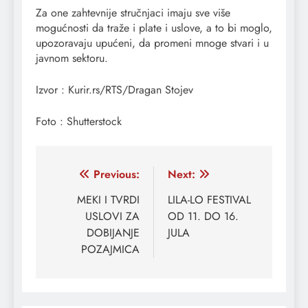
Za one zahtevnije stručnjaci imaju sve više
mogućnosti da traže i plate i uslove, a to bi moglo,
upozoravaju upućeni, da promeni mnoge stvari i u
javnom sektoru.
Izvor : Kurir.rs/RTS/Dragan Stojev
Foto : Shutterstock
Кретање
Previous:
Next:
чланка
MEKI I TVRDI
LILA-LO FESTIVAL
USLOVI ZA
OD 11. DO 16.
DOBIJANJE
JULA
POZAJMICA