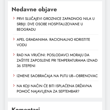
Nedavne objave
PRVI SLUČAJEVI GROZNICE ZAPADNOG NILA U
SRBIJI: DVE OSOBE HOSPITALIZOVANE U
BEOGRADU
APEL GRAĐANIMA: RACIONALNO KORISTITE
VODU
RAD NA VRUĆINI: POSLODAVCI MORAJU DA
ZAŠTITE ZAPOSLENE PRI TEMPERATURAMA IZNAD
36 STEPENI
IZMENE SAOBRAĆAJA NA PUTU UB–OBRENOVAC
NA KOJI NAČIN ĆE BITI ISPLAĆENA DRŽAVNA
POMOĆ NAJAVLJENA ZA SEPTEMBAR?
Komentari