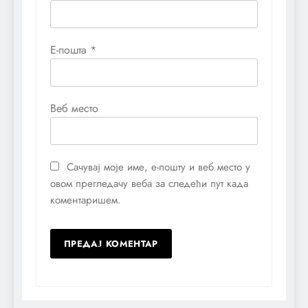
Е-пошта
*
Веб место
Сачувај моје име, е-пошту и веб место у
овом прегледачу веба за следећи пут када
коментаришем.