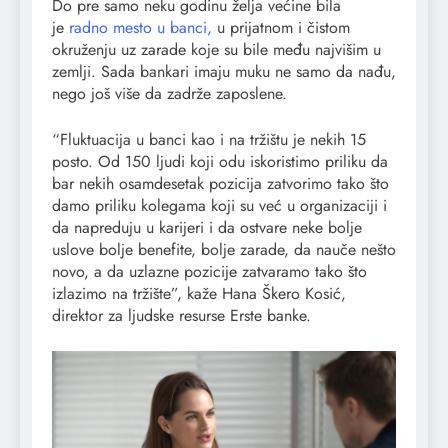
Do pre samo neku godinu želja većine bila
je
radno mesto u banci,
u prijatnom i čistom
okruženju uz zarade koje su bile među najvišim u
zemlji. Sada bankari imaju muku ne samo da nađu,
nego još više da zadrže zaposlene.
“Fluktuacija u banci kao i na tržištu je nekih 15
posto. Od 150 ljudi koji odu iskoristimo priliku da
bar nekih osamdesetak pozicija zatvorimo tako što
damo priliku kolegama koji su već u organizaciji i
da napreduju u karijeri i da ostvare neke bolje
uslove bolje benefite, bolje zarade, da nauče nešto
novo, a da uzlazne pozicije zatvaramo tako što
izlazimo na tržište”, kaže Hana Škero Kosić,
direktor za ljudske resurse Erste banke.