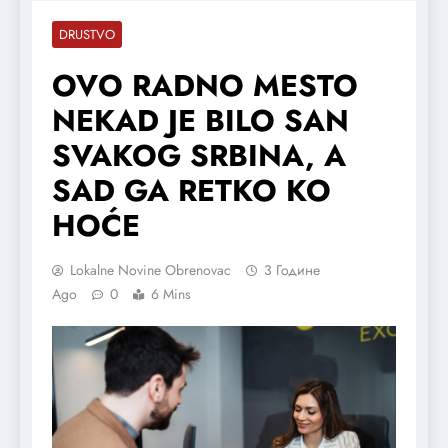
DRUSTVO
OVO RADNO MESTO
NEKAD JE BILO SAN
SVAKOG SRBINA, A
SAD GA RETKO KO
HOĆE
Lokalne Novine Obrenovac
3 Године
Ago
0
6 Mins