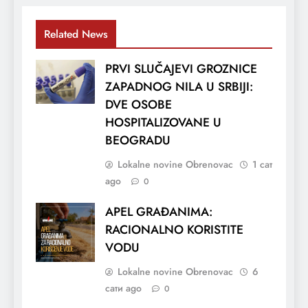
Related News
PRVI SLUČAJEVI GROZNICE
ZAPADNOG NILA U SRBIJI:
DVE OSOBE
HOSPITALIZOVANE U
BEOGRADU
Lokalne novine Obrenovac
1 сат
ago
0
APEL GRAĐANIMA:
RACIONALNO KORISTITE
VODU
Lokalne novine Obrenovac
6
сати ago
0