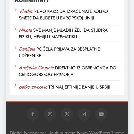
Vladimir
EVO KAKO DA IZRAČUNATE KOLIKO
SMETE DA BUDETE U EVROPSKOJ UNIJI
Nikola
SVE MANJE MLADIH ŽELI DA STUDIRA
FIZIKU, HEMIJU I MATEMATIKU
Danijela
POČELA PRIJAVA ZA BESPLATNE
UDŽBENIKE
Andjelka Grujicic
DIREKTNO IZ OBRENOVCA DO
CRNOGORSKOG PRIMORJA
petko zivkovic
TRI NAJJEFTINIJE BANJE U SRBIJI
Digital Newspaper - Multipurpose News WordPress Theme