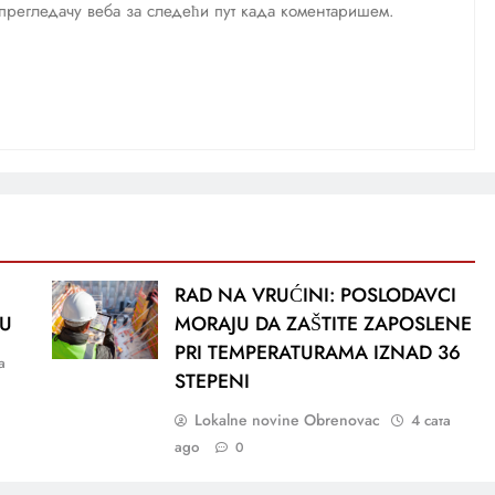
м прегледачу веба за следећи пут када коментаришем.
RAD NA VRUĆINI: POSLODAVCI
DU
MORAJU DA ZAŠTITE ZAPOSLENE
PRI TEMPERATURAMA IZNAD 36
а
STEPENI
Lokalne novine Obrenovac
4 сата
ago
0