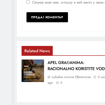
Сачувај моје име, е-пошту и веб место у ово
Related News
APEL GRAĐANIMA:
RACIONALNO KORISTITE VO
Lokalne novine Obrenovac
2 сат
ago
0