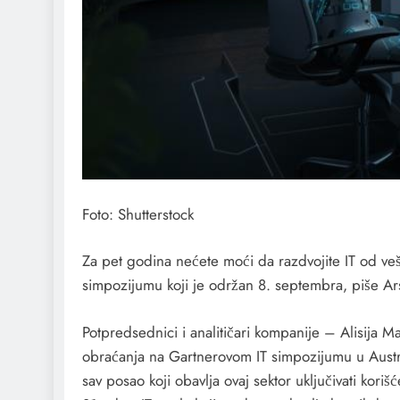
Foto: Shutterstock
Za pet godina nećete moći da razdvojite IT od veš
simpozijumu koji je održan 8. septembra, piše Ar
Potpredsednici i analitičari kompanije – Alisija M
obraćanja na Gartnerovom IT simpozijumu u Austra
sav posao koji obavlja ovaj sektor uključivati koriš