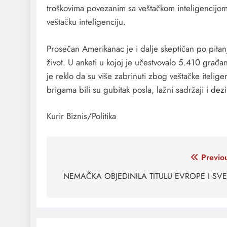
troškovima povezanim sa veštačkom inteligencijom
veštačku inteligenciju.
Prosečan Amerikanac je i dalje skeptičan po pitan
život. U anketi u kojoj je učestvovalo 5.410 građa
je reklo da su više zabrinuti zbog veštačke itel
brigama bili su gubitak posla, lažni sadržaji i dez
Kurir Biznis/Politika
Кретање
Previo
чланка
NEMAČKA OBJEDINILA TITULU EVROPE I SVE