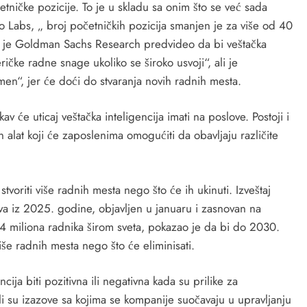
etničke pozicije. To je u skladu sa onim što se već sada
 Labs, „ broj početničkih pozicija smanjen je za više od 40
u je Goldman Sachs Research predvideo da bi veštačka
čke radne snage ukoliko se široko usvoji“, ali je
en“, jer će doći do stvaranja novih radnih mesta.
v će uticaj veštačka inteligencija imati na poslove. Postoji i
an alat koji će zaposlenima omogućiti da obavljaju različite
tvoriti više radnih mesta nego što će ih ukinuti. Izveštaj
 iz 2025. godine, objavljen u januaru i zasnovan na
14 miliona radnika širom sveta, pokazao je da bi do 2030.
iše radnih mesta nego što će eliminisati.
cija biti pozitivna ili negativna kada su prilike za
akli su izazove sa kojima se kompanije suočavaju u upravljanju