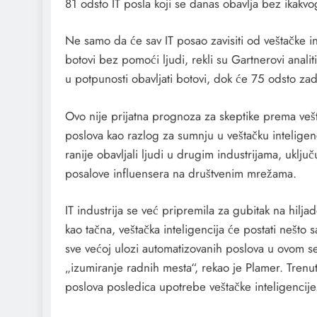
81 odsto IT posla koji se danas obavlja bez ikakvog
Ne samo da će sav IT posao zavisiti od veštačke in
botovi bez pomoći ljudi, rekli su Gartnerovi anali
u potpunosti obavljati botovi, dok će 75 odsto zad
Ovo nije prijatna prognoza za skeptike prema vešt
poslova kao razlog za sumnju u veštačku inteligen
ranije obavljali ljudi u drugim industrijama, uklju
posalove influensera na društvenim mrežama.
IT industrija se već pripremila za gubitak na hil
kao tačna, veštačka inteligencija će postati nešto
sve većoj ulozi automatizovanih poslova u ovom se
„izumiranje radnih mesta“, rekao je Plamer. Tren
poslova posledica upotrebe veštačke inteligencije