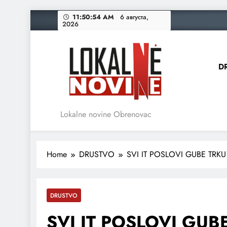
Skip
11:50:55 AM
6 августа, 2026
to
content
D
Lokalne novine Obrenovac
Home
DRUSTVO
SVI IT POSLOVI GUBE TRK
DRUSTVO
SVI IT POSLOVI GU