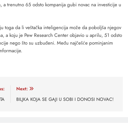
, a trenutno 65 odsto kompanija gubi novac na investicije u
ju toga da li veštačka inteligencija može da poboljša njegov
na, a koju je Pew Research Center objavio u aprilu, 51 odsto
igencije nego što su uzbuđeni. Među najčešće pominjanim
informacije.
us:
Next:
TA
BILJKA KOJA SE GAJI U SOBI I DONOSI NOVAC!