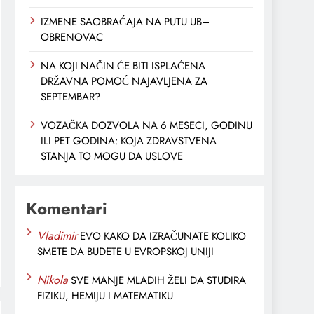
IZMENE SAOBRAĆAJA NA PUTU UB–
OBRENOVAC
NA KOJI NAČIN ĆE BITI ISPLAĆENA
DRŽAVNA POMOĆ NAJAVLJENA ZA
SEPTEMBAR?
VOZAČKA DOZVOLA NA 6 MESECI, GODINU
ILI PET GODINA: KOJA ZDRAVSTVENA
STANJA TO MOGU DA USLOVЕ
Komentari
Vladimir
EVO KAKO DA IZRAČUNATE KOLIKO
SMETE DA BUDETE U EVROPSKOJ UNIJI
Nikola
SVE MANJE MLADIH ŽELI DA STUDIRA
FIZIKU, HEMIJU I MATEMATIKU