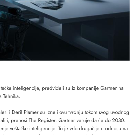
tačke inteligencije, predvideli su iz kompanije Gartner na
s Tehnika.
aleri i Deril Plamer su izneli ovu tvrdnju tokom svog uvodnog
liji, prenosi The Register. Gartner veruje da će do 2030.
ćenje veštačke inteligencije. To je vrlo drugačije u odnosu na