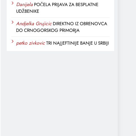
Danijela
POČELA PRIJAVA ZA BESPLATNE
UDŽBENIKE
Andjelka Grujicic
DIREKTNO IZ OBRENOVCA
DO CRNOGORSKOG PRIMORJA
petko zivkovic
TRI NAJJEFTINIJE BANJE U SRBIJI