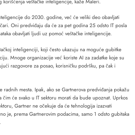
 korišćenja veštačke inteligencije, kaže Maleri.
teligencije do 2030. godine, već će veliki deo obavljati
tičari. Oni predviđaju da će za pet godina 25 odsto IT posla
ataka obavljati ljudi uz pomoć veštačke inteligencije.
ačkoj inteligenciji, koji često ukazuju na moguće gubitke
ciju. Mnoge organizacije već koriste AI za zadatke koje su
čujući razgovore za posao, korisničku podršku, pa čak i
jade radnih mesta. Ipak, ako se Gartnerova predviđanja pokažu
 sa čim će svako u IT sektoru morati da bude upoznat. Uprkos
ktoru, Gartner ne očekuje da će tehnologija izazvati
utno je, prema Gartnerovim podacima, samo 1 odsto gubitaka
.