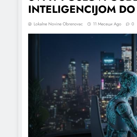
INTELIGENCIJOM DO
Lokalne Novine Obrenovac
11 Месеци Ago
0