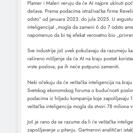
Plamer i Maleri veruju da će AI najpre ukinuti poč
dešava. Prema podacima istraživačke firme Revelio
odsto“ od januara 2023. do jula 2025. U avgust
inteligencijaI „mogla da zameni 6 do 7 odsto ameri
napomenuo da bi taj efekat verovatno bio „privrem
Sve industrije još uvek pokušavaju da razumeju kaka
rašireno mišljenje da će AI na kraju postati korist
vrste poslova, pa ih neće potpuno zameniti.
Neki očekuju da će veštačka inteligencija na kraju s
Svetskog ekonomskog foruma o budućnosti poslova
podacima iz hiljadu kompanija koje zapošljavaju 
veštačka inteligencija mogla da stvori 78 miliona v
Još je rano da se razume da li će veštačka inteligen
zapošljavanje u pitanju. Gartnerovi analitičari ist