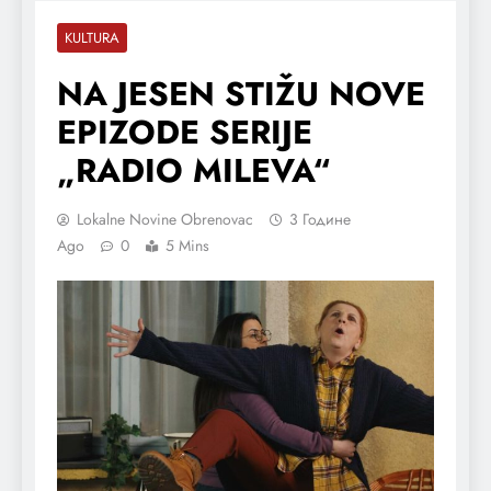
KULTURA
NA JESEN STIŽU NOVE
EPIZODE SERIJE
„RADIO MILEVA“
Lokalne Novine Obrenovac
3 Године
Ago
0
5 Mins