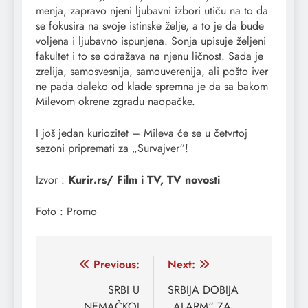
menja, zapravo njeni ljubavni izbori utiču na to da
se fokusira na svoje istinske želje, a to je da bude
voljena i ljubavno ispunjena. Sonja upisuje željeni
fakultet i to se odražava na njenu ličnost. Sada je
zrelija, samosvesnija, samouverenija, ali pošto iver
ne pada daleko od klade spremna je da sa bakom
Milevom okrene zgradu naopačke.
I još jedan kuriozitet – Mileva će se u četvrtoj
sezoni pripremati za „Survajver“!
Izvor :
Kurir.rs/ Film i TV, TV novosti
Foto : Promo
Кретање
Previous:
Next:
чланка
SRBI U
SRBIJA DOBIJA
NEMAČKOJ
„ALARM“ ZA