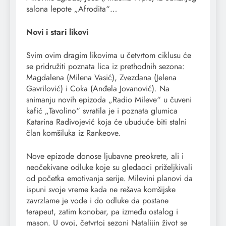
salona lepote „Afrodita“…
Novi i stari likovi
Svim ovim dragim likovima u četvrtom ciklusu će
se pridružiti poznata lica iz prethodnih sezona:
Magdalena (Milena Vasić), Zvezdana (Jelena
Gavrilović) i Coka (Anđela Jovanović). Na
snimanju novih epizoda „Radio Mileve“ u čuveni
kafić „Tavolino“ svratila je i poznata glumica
Katarina Radivojević koja će ubuduće biti stalni
član komšiluka iz Rankeove.
Nove epizode donose ljubavne preokrete, ali i
neočekivane odluke koje su gledaoci priželjkivali
od početka emotivanja serije. Milevini planovi da
ispuni svoje vreme kada ne rešava komšijske
zavrzlame je vode i do odluke da postane
terapeut, zatim konobar, pa između ostalog i
mason. U ovoj, četvrtoj sezoni Natalijin život se