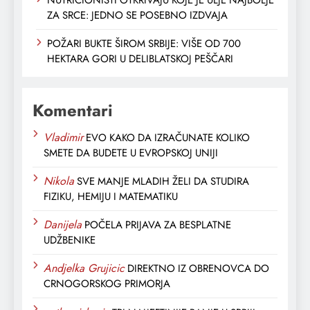
NUTRICIONISTI OTKRIVAJU KOJE JE ULJE NAJBOLJE
ZA SRCE: JEDNO SE POSEBNO IZDVAJA
POŽARI BUKTE ŠIROM SRBIJE: VIŠE OD 700
HEKTARA GORI U DELIBLATSKOJ PEŠČARI
Komentari
Vladimir
EVO KAKO DA IZRAČUNATE KOLIKO
SMETE DA BUDETE U EVROPSKOJ UNIJI
Nikola
SVE MANJE MLADIH ŽELI DA STUDIRA
FIZIKU, HEMIJU I MATEMATIKU
Danijela
POČELA PRIJAVA ZA BESPLATNE
UDŽBENIKE
Andjelka Grujicic
DIREKTNO IZ OBRENOVCA DO
CRNOGORSKOG PRIMORJA