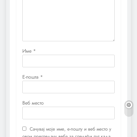
Име
*
Е-пошта
*
Веб место
Сачувај моје име, е-пошту и веб место у
овом прегледачу веба за следећи пут када