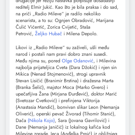
drugačije jer režiju nastavka potpisuje dosadašnji
reditelj Elmir Jukić. Kao što je bila praksa i do sad,
na priči „Radio Mileve“ je radilo nekoliko
scenarista, a to su: Ognjen Obradović, Marijana
Čulić Vićentić, Zorica Cvijetić, Staša
Petrović,
Željko Hubač
i Milena Depolo.
Likovi iz „Radio Mileve“ su zaživeli, ušli među
narod i postali nam pravi dobro znani susedi.
Među njima su, pored
Olge Odanović
, i Milevina
najbolja prijateljica Cveta (Dara Džokić) i njen sin
Mikica (Nenad Stojmenović), strogi upravnik
Stevan Lisičić (Branimir Brstina) i dražesna Marta
(Branka Šelić), majstor Moca (Marko Gvero) i
upečatljiva Žana (Mirjana Đurđević), doktor Marić
(Svetozar Cvetković) i prefinjena Viktorija
(Anastasia Mandić), bonvivan slikar Leon (Nemanja
Oliverić), operski pevač Živorad (Tihomir Stanić),
Dača
(Nikola Kojo)
, Sara (Jovana Gavrilović) i
Dane (Nemanja Janičić) iz lokalnog kafića kod
Milevine zgrade, Jeca (Anđelka Prpić) iz obližnjeg