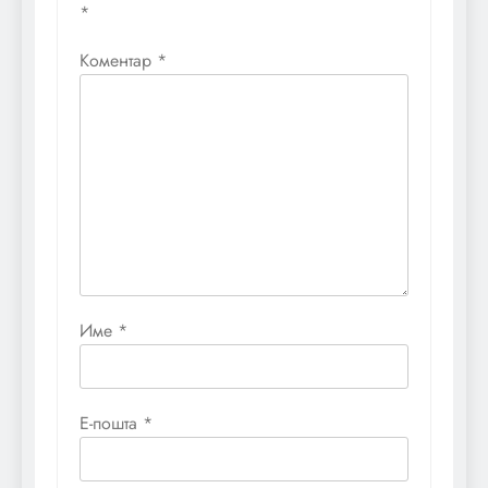
*
Коментар
*
Име
*
Е-пошта
*