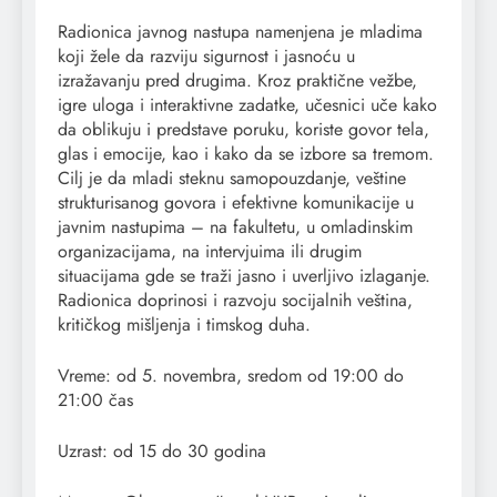
Radionica javnog nastupa namenjena je mladima
koji žele da razviju sigurnost i jasnoću u
izražavanju pred drugima. Kroz praktične vežbe,
igre uloga i interaktivne zadatke, učesnici uče kako
da oblikuju i predstave poruku, koriste govor tela,
glas i emocije, kao i kako da se izbore sa tremom.
Cilj je da mladi steknu samopouzdanje, veštine
strukturisanog govora i efektivne komunikacije u
javnim nastupima – na fakultetu, u omladinskim
organizacijama, na intervjuima ili drugim
situacijama gde se traži jasno i uverljivo izlaganje.
Radionica doprinosi i razvoju socijalnih veština,
kritičkog mišljenja i timskog duha.
Vreme: od 5. novembra, sredom od 19:00 do
21:00 čas
Uzrast: od 15 do 30 godina