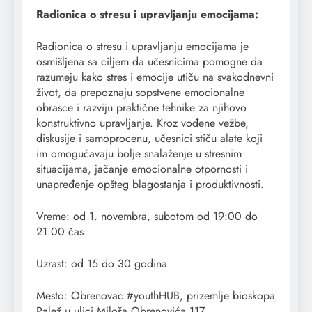
Radionica o stresu i upravljanju emocijama:
Radionica o stresu i upravljanju emocijama je
osmišljena sa ciljem da učesnicima pomogne da
razumeju kako stres i emocije utiču na svakodnevni
život, da prepoznaju sopstvene emocionalne
obrasce i razviju praktične tehnike za njihovo
konstruktivno upravljanje. Kroz vođene vežbe,
diskusije i samoprocenu, učesnici stiču alate koji
im omogućavaju bolje snalaženje u stresnim
situacijama, jačanje emocionalne otpornosti i
unapređenje opšteg blagostanja i produktivnosti.
Vreme: od 1. novembra, subotom od 19:00 do
21:00 čas
Uzrast: od 15 do 30 godina
Mesto: Obrenovac #youthHUB, prizemlje bioskopa
Palež u ulici Miloša Obrenovića 117