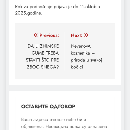
Rok za podnošenje prijava je do 11.oktobra
2025.godine.
Кретање
Previous:
Next:
чланка
DA LI ZNIMSKE
NevenovA
GUME TREBA
kozmetika –
STAVITI ŠTO PRE
priroda u svakoj
ZBOG SNEGA?
bočici
ОСТАВИТЕ ОДГОВОР
Ваша адреса е-поште неће бити
објављена.
Неопходна поља су означена