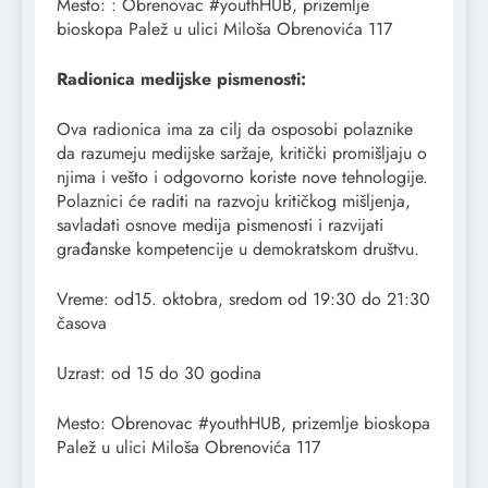
Mesto: : Obrenovac #youthHUB, prizemlje
bioskopa Palež u ulici Miloša Obrenovića 117
Radionica medijske pismenosti:
Ova radionica ima za cilj da osposobi polaznike
da razumeju medijske saržaje, kritički promišljaju o
njima i vešto i odgovorno koriste nove tehnologije.
Polaznici će raditi na razvoju kritičkog mišljenja,
savladati osnove medija pismenosti i razvijati
građanske kompetencije u demokratskom društvu.
Vreme: od15. oktobra, sredom od 19:30 do 21:30
časova
Uzrast: od 15 do 30 godina
Mesto: Obrenovac #youthHUB, prizemlje bioskopa
Palež u ulici Miloša Obrenovića 117