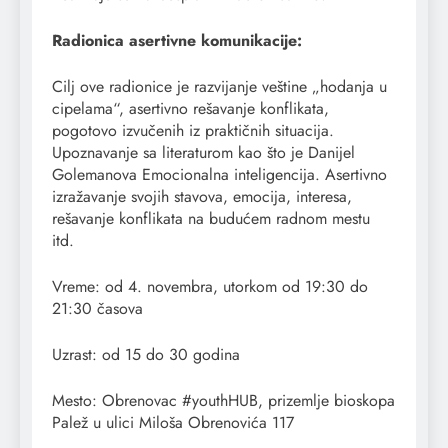
Radionica asertivne komunikacije:
Cilj ove radionice je razvijanje veštine „hodanja u
cipelama“, asertivno rešavanje konflikata,
pogotovo izvučenih iz praktičnih situacija.
Upoznavanje sa literaturom kao što je Danijel
Golemanova Emocionalna inteligencija. Asertivno
izražavanje svojih stavova, emocija, interesa,
rešavanje konflikata na budućem radnom mestu
itd.
Vreme: od 4. novembra, utorkom od 19:30 do
21:30 časova
Uzrast: od 15 do 30 godina
Mesto: Obrenovac #youthHUB, prizemlje bioskopa
Palež u ulici Miloša Obrenovića 117