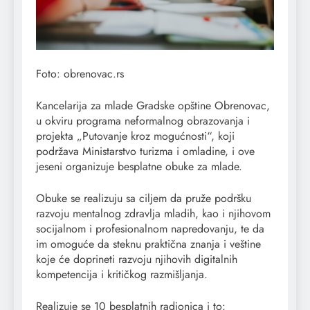
Foto: obrenovac.rs
Kancelarija za mlade Gradske opštine Obrenovac,
u okviru programa neformalnog obrazovanja i
projekta „Putovanje kroz mogućnosti“, koji
podržava Ministarstvo turizma i omladine, i ove
jeseni organizuje besplatne obuke za mlade.
Obuke se realizuju sa ciljem da pruže podršku
razvoju mentalnog zdravlja mladih, kao i njihovom
socijalnom i profesionalnom napredovanju, te da
im omoguće da steknu praktična znanja i veštine
koje će doprineti razvoju njihovih digitalnih
kompetencija i kritičkog razmišljanja.
Realizuje se 10 besplatnih radionica i to: