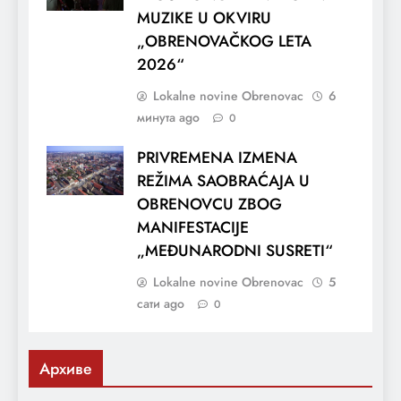
MUZIKE U OKVIRU
„OBRENOVAČKOG LETA
2026“
Lokalne novine Obrenovac
6
минута ago
0
PRIVREMENA IZMENA
REŽIMA SAOBRAĆAJA U
OBRENOVCU ZBOG
MANIFESTACIJE
„MEĐUNARODNI SUSRETI“
Lokalne novine Obrenovac
5
сати ago
0
Архиве