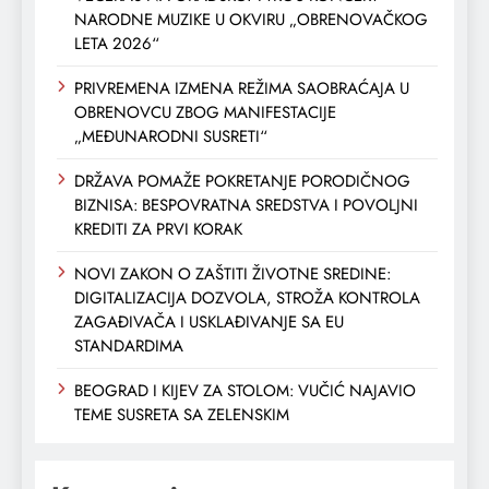
NARODNE MUZIKE U OKVIRU „OBRENOVAČKOG
LETA 2026“
PRIVREMENA IZMENA REŽIMA SAOBRAĆAJA U
OBRENOVCU ZBOG MANIFESTACIJE
„MEĐUNARODNI SUSRETI“
DRŽAVA POMAŽE POKRETANJE PORODIČNOG
BIZNISA: BESPOVRATNA SREDSTVA I POVOLJNI
KREDITI ZA PRVI KORAK
NOVI ZAKON O ZAŠTITI ŽIVOTNE SREDINE:
DIGITALIZACIJA DOZVOLA, STROŽA KONTROLA
ZAGAĐIVAČA I USKLAĐIVANJE SA EU
STANDARDIMA
BEOGRAD I KIJEV ZA STOLOM: VUČIĆ NAJAVIO
TEME SUSRETA SA ZELENSKIM