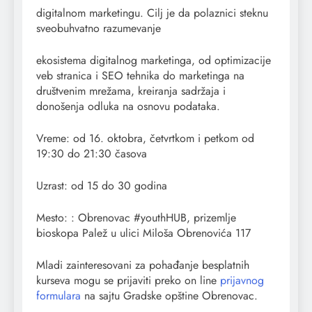
digitalnom marketingu. Cilj je da polaznici steknu
sveobuhvatno razumevanje
ekosistema digitalnog marketinga, od optimizacije
veb stranica i SEO tehnika do marketinga na
društvenim mrežama, kreiranja sadržaja i
donošenja odluka na osnovu podataka.
Vreme: od 16. oktobra, četvrtkom i petkom od
19:30 do 21:30 časova
Uzrast: od 15 do 30 godina
Mesto: : Obrenovac #youthHUB, prizemlje
bioskopa Palež u ulici Miloša Obrenovića 117
Mladi zainteresovani za pohađanje besplatnih
kurseva mogu se prijaviti preko on line
рrijavnog
formulara
na sajtu Gradske opštine Obrenovac.