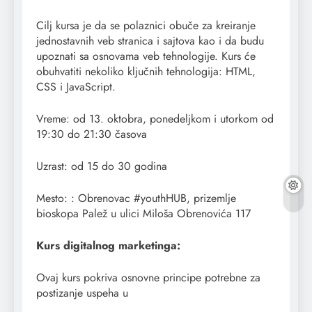
Cilj kursa je da se polaznici obuče za kreiranje
jednostavnih veb stranica i sajtova kao i da budu
upoznati sa osnovama veb tehnologije. Kurs će
obuhvatiti nekoliko ključnih tehnologija: HTML,
CSS i JavaScript.
Vreme: od 13. oktobra, ponedeljkom i utorkom od
19:30 do 21:30 časova
Uzrast: od 15 do 30 godina
Mesto: : Obrenovac #youthHUB, prizemlje
bioskopa Palež u ulici Miloša Obrenovića 117
Kurs digitalnog marketinga:
Ovaj kurs pokriva osnovne principe potrebne za
postizanje uspeha u