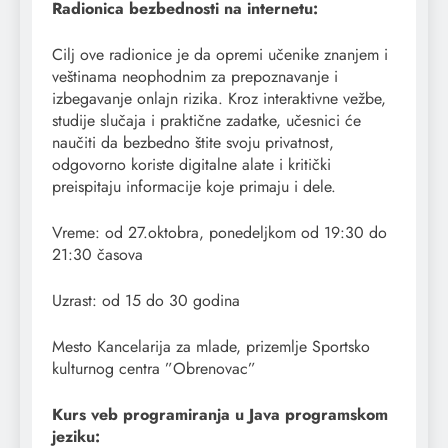
Radionica bezbednosti na internetu:
Cilj ove radionice je da opremi učenike znanjem i
veštinama neophodnim za prepoznavanje i
izbegavanje onlajn rizika. Kroz interaktivne vežbe,
studije slučaja i praktične zadatke, učesnici će
naučiti da bezbedno štite svoju privatnost,
odgovorno koriste digitalne alate i kritički
preispitaju informacije koje primaju i dele.
Vreme: od 27.oktobra, ponedeljkom od 19:30 do
21:30 časova
Uzrast: od 15 do 30 godina
Mesto Kancelarija za mlade, prizemlje Sportsko
kulturnog centra ”Obrenovac”
Kurs veb programiranja u Java programskom
jeziku: