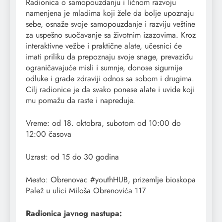
Radionica o samopouzdanju i ličnom razvoju
namenjena je mladima koji žele da bolje upoznaju
sebe, osnaže svoje samopouzdanje i razviju veštine
za uspešno suočavanje sa životnim izazovima. Kroz
interaktivne vežbe i praktične alate, učesnici će
imati priliku da prepoznaju svoje snage, prevaziđu
ograničavajuće misli i sumnje, donose sigurnije
odluke i grade zdraviji odnos sa sobom i drugima.
Cilj radionice je da svako ponese alate i uvide koji
mu pomažu da raste i napreduje.
Vreme: od 18. oktobra, subotom od 10:00 do
12:00 časova
Uzrast: od 15 do 30 godina
Mesto: Obrenovac #youthHUB, prizemlje bioskopa
Palež u ulici Miloša Obrenovića 117
Radionica javnog nastupa: