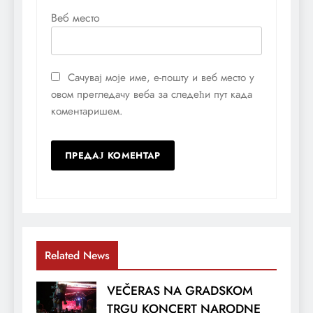
Веб место
Сачувај моје име, е-пошту и веб место у
овом прегледачу веба за следећи пут када
коментаришем.
Related News
VEČERAS NA GRADSKOM
TRGU KONCERT NARODNE