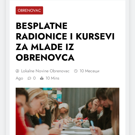
OBRENOVAC
BESPLATNE
RADIONICE I KURSEVI
ZA MLADE IZ
OBRENOVCA
Lokalne Novine Obrenovac
10 Месеци
Ago
0
10 Mins