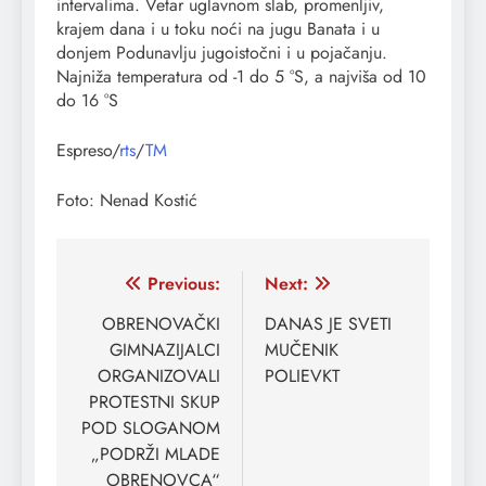
intervalima. Vetar uglavnom slab, promenljiv,
krajem dana i u toku noći na jugu Banata i u
donjem Podunavlju jugoistočni i u pojačanju.
Najniža temperatura od -1 do 5 °S, a najviša od 10
do 16 °S
Espreso/
rts
/
TM
Foto: Nenad Kostić
Кретање
Previous:
Next:
чланка
OBRENOVAČKI
DANAS JE SVETI
GIMNAZIJALCI
MUČENIK
ORGANIZOVALI
POLIEVKT
PROTESTNI SKUP
POD SLOGANOM
„PODRŽI MLADE
OBRENOVCA“