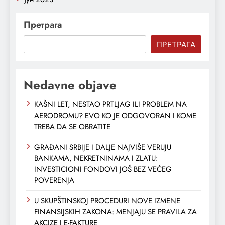
Претрага
ПРЕТРАГА
Nedavne objave
KAŠNI LET, NESTAO PRTLJAG ILI PROBLEM NA
AERODROMU? EVO KO JE ODGOVORAN I KOME
TREBA DA SE OBRATITE
GRAĐANI SRBIJE I DALJE NAJVIŠE VERUJU
BANKAMA, NEKRETNINAMA I ZLATU:
INVESTICIONI FONDOVI JOŠ BEZ VEĆEG
POVERENJA
U SKUPŠTINSKOJ PROCEDURI NOVE IZMENE
FINANSIJSKIH ZAKONA: MENJAJU SE PRAVILA ZA
AKCIZE I E-FAKTURE