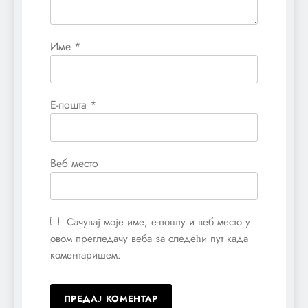
Име
*
Е-пошта
*
Веб место
Сачувај моје име, е-пошту и веб место у
овом прегледачу веба за следећи пут када
коментаришем.