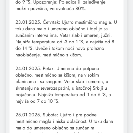
do 9 °S. Upozorenje: Poledica ili zaleđivanje
mokrih površina, verovatnoća 80%.
23.01.2025. Četvrtak: Ujutro mestimično magla. U
toku dana malo i umereno oblačno i toplije sa
sunčanim intervalima. Vetar slab i umeren, južni.
Najniža temperatura od -3 do 1 °S, a najviša od 8
do 14 °S. Uveče i tokom noći novo prolazno
naoblačenje, mestimično s kišom.
24.01.2025. Petak: Umereno do potpuno
oblačno, mestimično sa kišom, na visokim
planinama i sa snegom. Vetar slab i umeren, u
skretanju na severozapadni, u istočnoj Srbiji u
pojačanju. Najniža temperatura od -1 do 6 °S, a
najviša od 7 do 10 °S.
25.01.2025. Subota: Ujutro i pre podne
mestimično magla i niska oblačnost. U toku dana
malo do umereno oblačno sa sunčanim