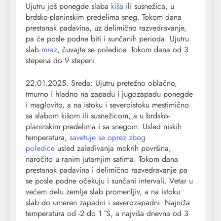
Ujutru još ponegde slaba
kiša
ili susnežica, u
brdsko-planinskim predelima sneg. Tokom dana
prestanak padavina, uz delimično razvedravanje,
pa će posle podne biti i sunčanih perioda. Ujutru
slab
mraz
, čuvajte se poledice. Tokom dana od 3
stepena do 9 stepeni.
22.01.2025. Sreda: Ujutru pretežno oblačno,
tmurno i hladno na zapadu i jugozapadu ponegde
i maglovito, a na istoku i severoistoku mestimično
sa slabom kišom ili susnežicom, a u brdsko-
planinskim predelima i sa snegom. Usled niskih
temperatura,
savetuje se oprez zbog
poledice
usled zaleđivanja mokrih površina,
naročito u ranim jutarnjim satima. Tokom dana
prestanak padavina i delimično razvedravanje pa
se posle podne očekuju i sunčani intervali. Vetar u
većem delu zemlje slab promenljiv, a na istoku
slab do umeren zapadni i severozapadni. Najniža
temperatura od -2 do 1 °S, a najviša dnevna od 3