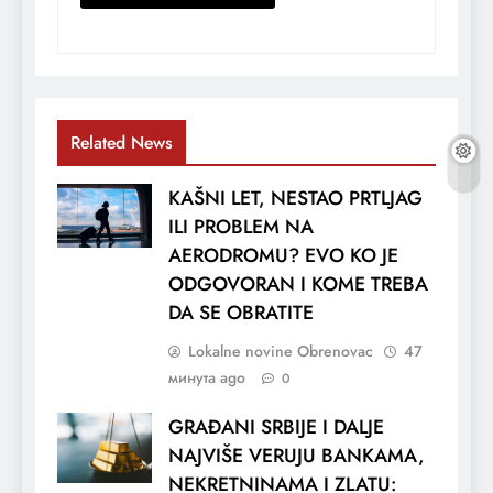
Related News
KAŠNI LET, NESTAO PRTLJAG
ILI PROBLEM NA
AERODROMU? EVO KO JE
ODGOVORAN I KOME TREBA
DA SE OBRATITE
Lokalne novine Obrenovac
47
минута ago
0
GRAĐANI SRBIJE I DALJE
NAJVIŠE VERUJU BANKAMA,
NEKRETNINAMA I ZLATU: