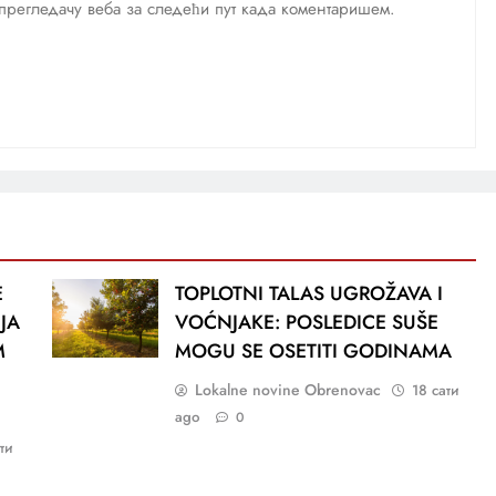
м прегледачу веба за следећи пут када коментаришем.
E
TOPLOTNI TALAS UGROŽAVA I
IJA
VOĆNJAKE: POSLEDICE SUŠE
M
MOGU SE OSETITI GODINAMA
Lokalne novine Obrenovac
18 сати
ago
0
ти