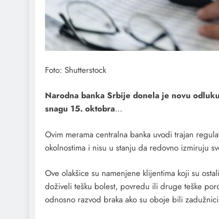
Foto: Shutterstock
Narodna banka Srbije donela je novu odluku o
snagu 15. oktobra
…
Ovim merama centralna banka uvodi trajan regulato
okolnostima i nisu u stanju da redovno izmiruju s
Ove olakšice su namenjene klijentima koji su ostali
doživeli tešku bolest, povredu ili druge teške por
odnosno razvod braka ako su oboje bili zadužnici