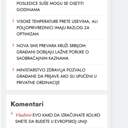
POSLEDICE SUŠE MOGU SE OSETITI
GODINAMA
VISOKE TEMPERATURE PRETE USEVIMA, ALI
POLJOPRIVREDNICI IMAJU RAZLOG ZA
OPTIMIZAM
NOVA SMS PREVARA KRUŽI SRBIJOM:
GRAĐANI DOBIJAJU LAŽNE PORUKE O
SAOBRAĆAJNIM KAZNAMA
MINISTARSTVO ZDRAVLJA POZVALO
GRAĐANE DA PRIJAVE AKO SU UPUĆENI U
PRIVATNE ORDINACIJE
Komentari
Vladimir
EVO KAKO DA IZRAČUNATE KOLIKO
SMETE DA BUDETE U EVROPSKOJ UNIJI