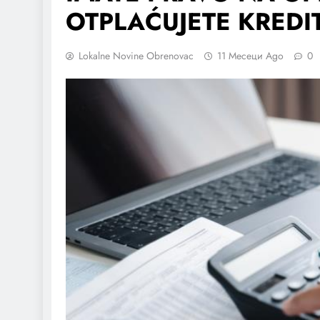
OTPLAĆUJETE KREDIT
Lokalne Novine Obrenovac
11 Месеци Ago
0