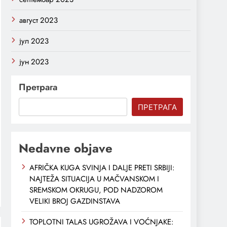
август 2023
јул 2023
јун 2023
Претрага
ПРЕТРАГА
Nedavne objave
AFRIČKA KUGA SVINJA I DALJE PRETI SRBIJI:
NAJTEŽA SITUACIJA U MAČVANSKOM I
SREMSKOM OKRUGU, POD NADZOROM
VELIKI BROJ GAZDINSTAVA
TOPLOTNI TALAS UGROŽAVA I VOĆNJAKE: