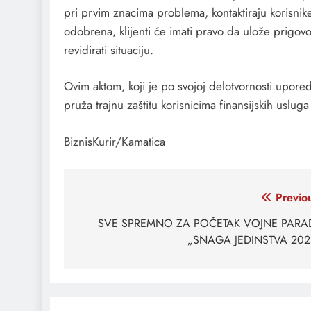
pri prvim znacima problema, kontaktiraju korisni
odobrena, klijenti će imati pravo da ulože prigovo
revidirati situaciju.
Ovim aktom, koji je po svojoj delotvornosti upore
pruža trajnu zaštitu korisnicima finansijskih uslug
BiznisKurir/Kamatica
Кретање
Previo
чланка
SVE SPREMNO ZA POČETAK VOJNE PARA
„SNAGA JEDINSTVA 202