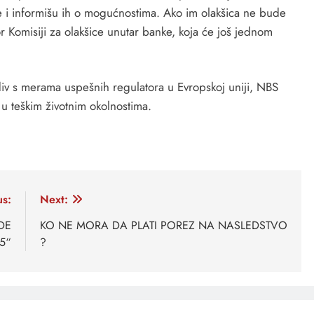
ke i informišu ih o mogućnostima. Ako im olakšica ne bude
r Komisiji za olakšice unutar banke, koja će još jednom
div s merama uspešnih regulatora u Evropskoj uniji, NBS
a u teškim životnim okolnostima.
us:
Next:
DE
KO NE MORA DA PLATI POREZ NA NASLEDSTVO
5“
?