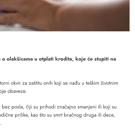
 olakšicama u otplati kredita, koje će stupiti na
rni okvir za zaštitu onih koji se nađu u teškim životnim
voje obaveze.
 bez posla, čiji su prihodi značajno smanjeni ili koji su
odične prilike, kao što su smrt bračnog druga ili dece,
.