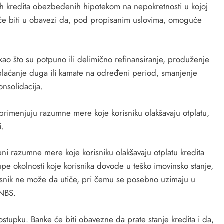
nih kredita obezbeđenih hipotekom na nepokretnosti u kojoj
e će biti u obavezi da, pod propisanim uslovima, omoguće
o što su potpuno ili delimično refinansiranje, produženje
plaćanje duga ili kamate na određeni period, smanjenje
onsolidacija.
rimenjuju razumne mere koje korisniku olakšavaju otplatu,
i.
i razumne mere koje korisniku olakšavaju otplatu kredita
pe okolnosti koje korisnika dovode u teško imovinsko stanje,
isnik ne može da utiče, pri čemu se posebno uzimaju u
 NBS.
ostupku. Banke će biti obavezne da prate stanje kredita i da,