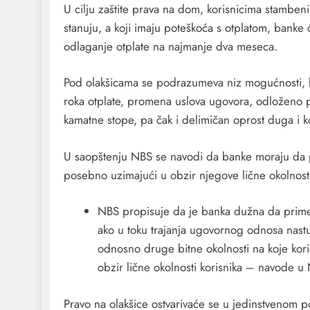
U cilju zaštite prava na dom, korisnicima stambe
stanuju, a koji imaju poteškoća s otplatom, bank
odlaganje otplate na najmanje dva meseca.
Pod olakšicama se podrazumeva niz mogućnosti, ka
roka otplate, promena uslova ugovora, odloženo 
kamatne stope, pa čak i delimičan oprost duga i k
U saopštenju NBS se navodi da banke moraju da p
posebno uzimajući u obzir njegove lične okolnost
NBS propisuje da je banka dužna da primen
ako u toku trajanja ugovornog odnosa nastu
odnosno druge bitne okolnosti na koje kor
obzir lične okolnosti korisnika – navode u
Pravo na olakšice ostvarivaće se u jedinstvenom p