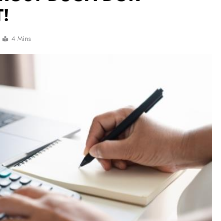
!
4 Mins