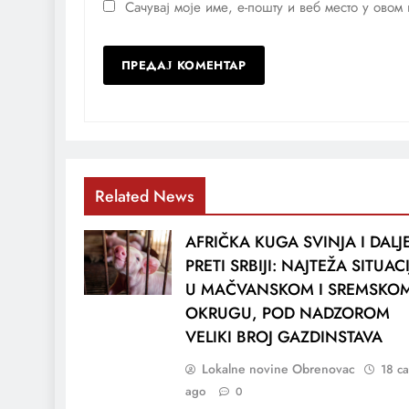
Сачувај моје име, е-пошту и веб место у ово
Related News
AFRIČKA KUGA SVINJA I DALJ
PRETI SRBIJI: NAJTEŽA SITUAC
U MAČVANSKOM I SREMSKO
OKRUGU, POD NADZOROM
VELIKI BROJ GAZDINSTAVA
Lokalne novine Obrenovac
18 са
ago
0