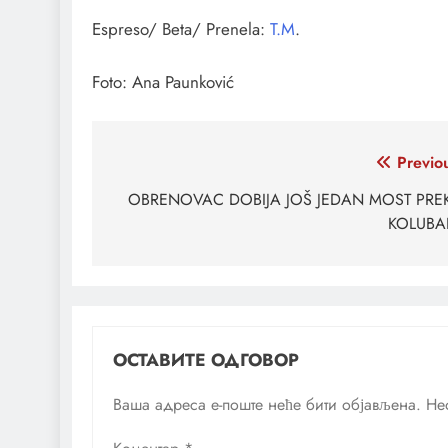
Espreso/ Beta/ Prenela:
T.M
.
Foto: Ana Paunković
Кретање
Previo
чланка
OBRENOVAC DOBIJA JOŠ JEDAN MOST PRE
KOLUBA
ОСТАВИТЕ ОДГОВОР
Ваша адреса е-поште неће бити објављена.
Не