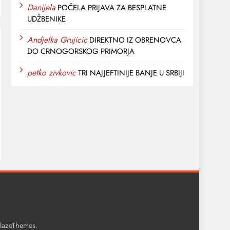
Danijela
POČELA PRIJAVA ZA BESPLATNE
UDŽBENIKE
Andjelka Grujicic
DIREKTNO IZ OBRENOVCA
DO CRNOGORSKOG PRIMORJA
petko zivkovic
TRI NAJJEFTINIJE BANJE U SRBIJI
.
lazeThemes