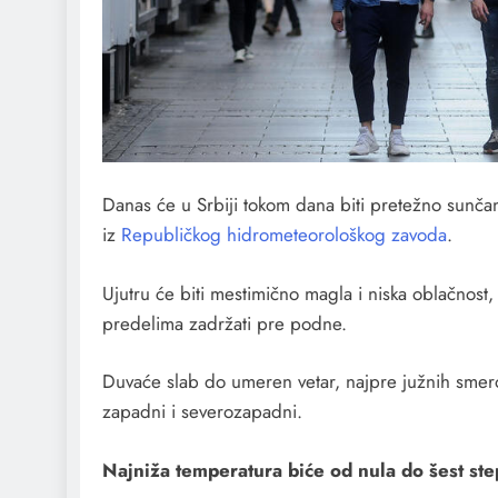
Danas će u Srbiji tokom dana biti pretežno sunča
iz
Republičkog hidrometeorološkog zavoda
.
Ujutru će biti mestimično magla i niska oblačnost
predelima zadržati pre podne.
Duvaće slab do umeren vetar, najpre južnih smer
zapadni i severozapadni.
Najniža temperatura biće od nula do šest ste