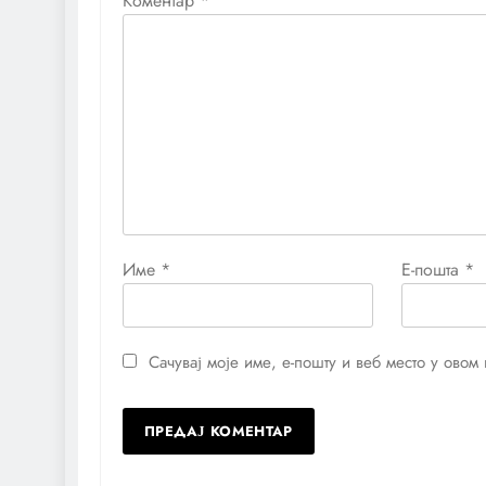
Коментар
*
Име
*
Е-пошта
*
Сачувај моје име, е-пошту и веб место у ово