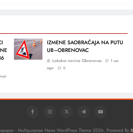
I
IZMENE SAOBRAĆAJA NA PUTU
ENE
UB–OBRENOVAC
36
Lokalne novine Obrenovac
1 сат
ago
0
инут
wspaper - Multipurpose News WordPress Theme 2026. Powered By
B