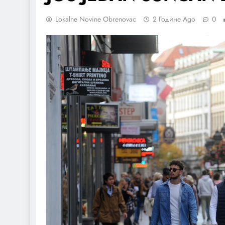
Lokalne Novine Obrenovac
2 Године Ago
0