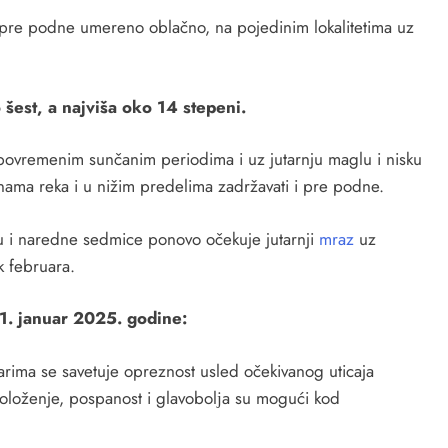
m pre podne umereno oblačno, na pojedinim lokalitetima uz
šest, a najviša oko 14 stepeni.
ovremenim sunčanim periodima i uz jutarnju maglu i nisku
nama reka i u nižim predelima zadržavati i pre podne.
 i naredne sedmice ponovo očekuje jutarnji
mraz
uz
 februara.
1. januar 2025. godine:
rima se savetuje opreznost usled očekivanog uticaja
položenje, pospanost i glavobolјa su mogući kod