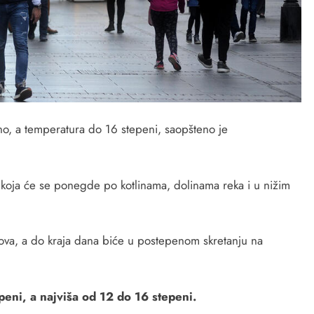
no, a temperatura do 16 stepeni, saopšteno je
, koja će se ponegde po kotlinama, dolinama reka i u nižim
ova, a do kraja dana biće u postepenom skretanju na
peni, a najviša od 12 do 16 stepeni.