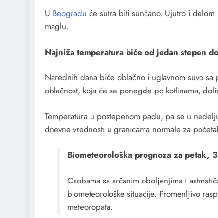
U
Beogradu
će sutra biti sunčano. Ujutro i delo
maglu.
Najniža temperatura biće od jedan stepen do 
Narednih dana biće oblačno i uglavnom suvo sa p
oblačnost, koja će se ponegde po kotlinama, doli
Temperatura u postepenom padu, pa se u nedelju
dnevne vrednosti u granicama normale za početak
Biometeorološka prognoza za petak, 3
Osobama sa srčanim obolјenjima i astmatiča
biometeorološke situacije. Promenlјivo ras
meteoropata.