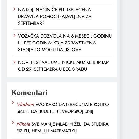
NA KOJI NAČIN ĆE BITI ISPLAĆENA
DRŽAVNA POMOĆ NAJAVLJENA ZA
SEPTEMBAR?
VOZAČKA DOZVOLA NA 6 MESECI, GODINU
ILI PET GODINA: KOJA ZDRAVSTVENA
STANJA TO MOGU DA USLOVЕ
NOVI FESTIVAL UMETNIČKE MUZIKE BUPBAP
OD 29. SEPTEMBRA U BEOGRADU
Komentari
Vladimir
EVO KAKO DA IZRAČUNATE KOLIKO
SMETE DA BUDETE U EVROPSKOJ UNIJI
Nikola
SVE MANJE MLADIH ŽELI DA STUDIRA
FIZIKU, HEMIJU I MATEMATIKU