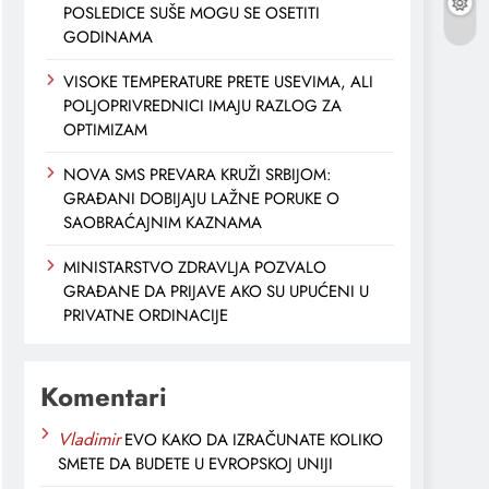
POSLEDICE SUŠE MOGU SE OSETITI
GODINAMA
VISOKE TEMPERATURE PRETE USEVIMA, ALI
POLJOPRIVREDNICI IMAJU RAZLOG ZA
OPTIMIZAM
NOVA SMS PREVARA KRUŽI SRBIJOM:
GRAĐANI DOBIJAJU LAŽNE PORUKE O
SAOBRAĆAJNIM KAZNAMA
MINISTARSTVO ZDRAVLJA POZVALO
GRAĐANE DA PRIJAVE AKO SU UPUĆENI U
PRIVATNE ORDINACIJE
Komentari
Vladimir
EVO KAKO DA IZRAČUNATE KOLIKO
SMETE DA BUDETE U EVROPSKOJ UNIJI