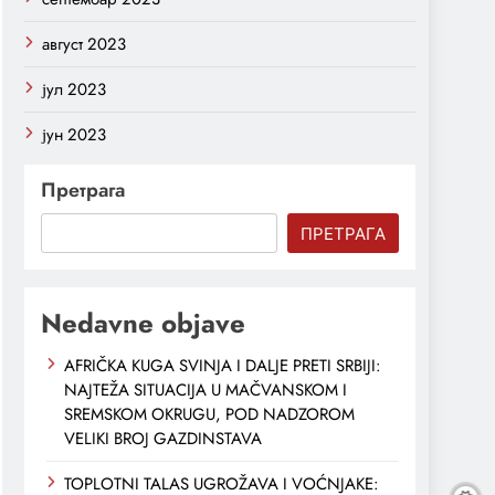
август 2023
јул 2023
јун 2023
Претрага
ПРЕТРАГА
Nedavne objave
AFRIČKA KUGA SVINJA I DALJE PRETI SRBIJI:
NAJTEŽA SITUACIJA U MAČVANSKOM I
SREMSKOM OKRUGU, POD NADZOROM
VELIKI BROJ GAZDINSTAVA
TOPLOTNI TALAS UGROŽAVA I VOĆNJAKE: