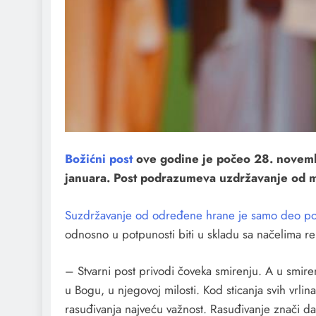
Božićni post
ove godine je počeo 28. novembr
januara. Post podrazumeva uzdržavanje od masn
Suzdržavanje od određene hrane je samo deo po
odnosno u potpunosti biti u skladu sa načelima rel
– Stvarni post privodi čoveka smirenju. A u smire
u Bogu, u njegovoj milosti. Kod sticanja svih vrlina
rasuđivanja najveću važnost. Rasuđivanje znači dar