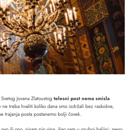
 Svetog Jovana Zlatoustog
telesni post nema smisla
 ne treba hvaliti koliko dana smo izdržali bez raskošne,
e trajanja posta postanemo bolji čovek.
ovo ili ono, nisam pio vina, išao sam u gruboj haljini; nego