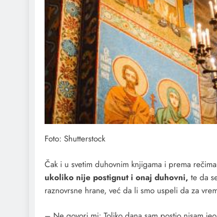
Foto: Shutterstock
Čak i u svetim duhovnim knjigama i prema rečima
ukoliko nije postignut i onaj duhovni,
te da se
raznovrsne hrane, već da li smo uspeli da za vrem
– Ne govori mi: Toliko dana sam postio nisam jeo 