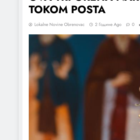
TOKOM POSTA
Lokalne Novine Obrenovac
2 Године Ago
0