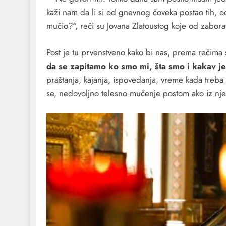
kaži nam da li si od gnevnog čoveka postao tih, od
mučio?“, reči su Jovana Zlatoustog koje od zabora
Post je tu prvenstveno kako bi nas, prema rečima 
da se zapitamo ko smo mi, šta smo i kakav j
praštanja, kajanja, ispovedanja, vreme kada treba
se, nedovoljno telesno mučenje postom ako iz njeg