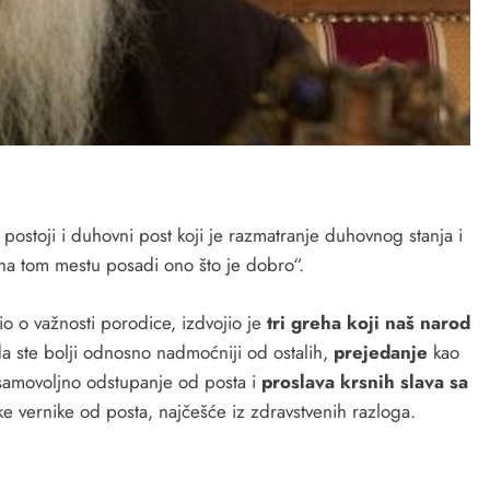
, postoji i duhovni post koji je razmatranje duhovnog stanja i
 na tom mestu posadi ono što je dobro“.
io o važnosti porodice, izdvojio je
tri greha koji naš narod
a ste bolji odnosno nadmoćniji od ostalih,
prejedanje
kao
 samovoljno odstupanje od posta i
proslava krsnih slava sa
e vernike od posta, najčešće iz zdravstvenih razloga.