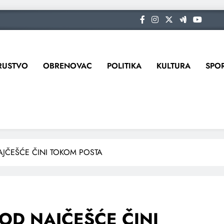
RUSTVO
OBRENOVAC
POLITIKA
KULTURA
SPO
JČEŠĆE ČINI TOKOM POSTA
OD NAJČEŠĆE ČINI