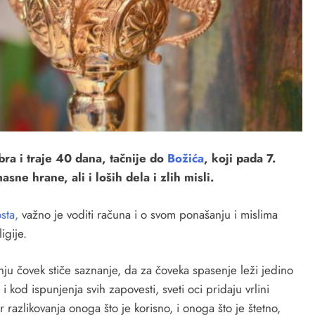
a i traje 40 dana, tačnije do
Božića
, koji pada 7.
e hrane, ali i loših dela i zlih misli.
sta,
važno je voditi računa i o svom ponašanju i mislima
igije.
nju čovek stiče saznanje, da za čoveka spasenje leži jedino
 i kod ispunjenja svih zapovesti, sveti oci pridaju vrlini
 razlikovanja onoga što je korisno, i onoga što je štetno,