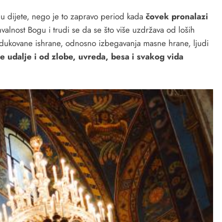
ju dijete, nego je to zapravo period kada
čovek pronalazi
alnost Bogu i trudi se da se što više uzdržava od loših
redukovane ishrane, odnosno izbegavanja masne hrane, ljudi
e udalje i od zlobe, uvreda, besa i svakog vida