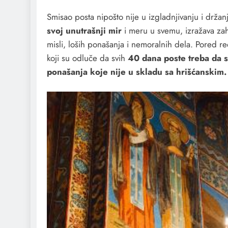
Smisao posta nipošto nije u izgladnjivanju i držan
svoj unutrašnji mir
i meru u svemu, izražava zahv
misli, loših ponašanja i nemoralnih dela. Pored 
koji su odluče da svih
40 dana poste treba da s
ponašanja koje nije u skladu sa hrišćanskim.