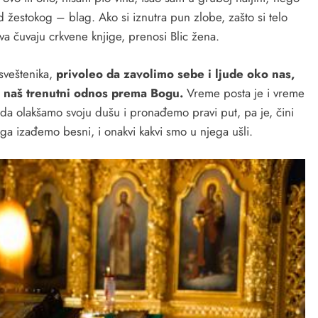
 žestokog – blag. Ako si iznutra pun zlobe, zašto si telo
va čuvaju crkvene knjige, prenosi Blic žena.
sveštenika,
privoleo da zavolimo sebe i ljude oko nas,
e naš trenutni odnos prema Bogu.
Vreme posta je i vreme
 da olakšamo svoju dušu i pronađemo pravi put, pa je, čini
a izađemo besni, i onakvi kakvi smo u njega ušli.