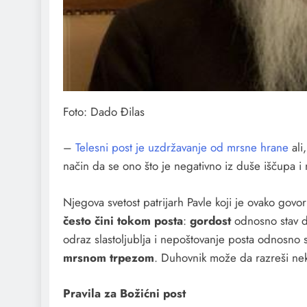
Foto: Dado Đilas
–
Telesni post je uzdržavanje od mrsne hrane
ali
način da se ono što je negativno iz duše iščupa i
Njegova svetost patrijarh Pavle koji je ovako govor
često čini tokom posta
:
gordost
odnosno stav d
odraz slastoljublja i nepoštovanje posta odnosno
mrsnom trpezom
. Duhovnik može da razreši nek
Pravila za Božićni post