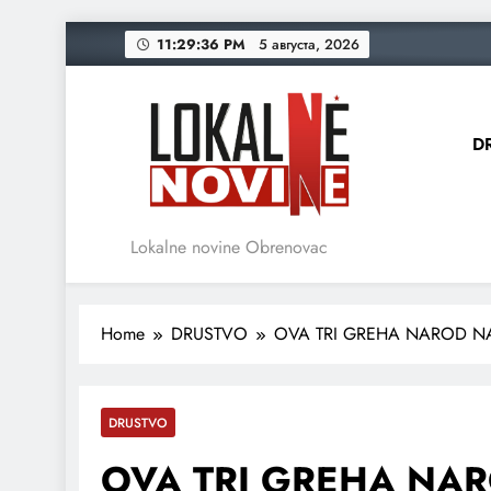
Skip
11:29:37 PM
5 августа, 2026
to
content
D
Lokalne novine Obrenovac
Home
DRUSTVO
OVA TRI GREHA NAROD NA
DRUSTVO
OVA TRI GREHA NAR