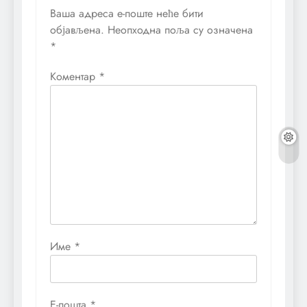
Ваша адреса е-поште неће бити
објављена.
Неопходна поља су означена
*
Коментар
*
Име
*
Е-пошта
*