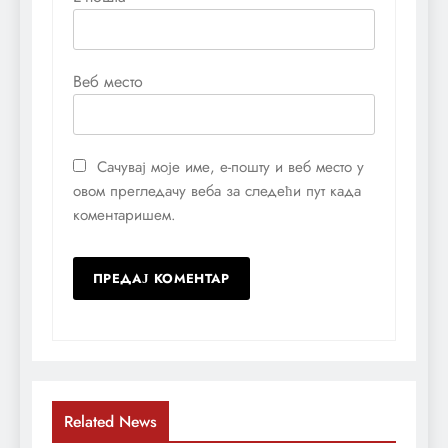
Веб место
Сачувај моје име, е-пошту и веб место у
овом прегледачу веба за следећи пут када
коментаришем.
Related News