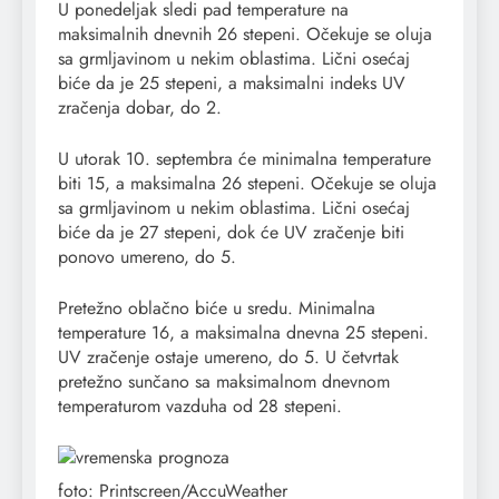
U ponedeljak sledi pad temperature na
maksimalnih dnevnih 26 stepeni. Očekuje se oluja
sa grmljavinom u nekim oblastima. Lični osećaj
biće da je 25 stepeni, a maksimalni indeks UV
zračenja dobar, do 2.
U utorak 10. septembra će minimalna temperature
biti 15, a maksimalna 26 stepeni. Očekuje se oluja
sa grmljavinom u nekim oblastima. Lični osećaj
biće da je 27 stepeni, dok će UV zračenje biti
ponovo umereno, do 5.
Pretežno oblačno biće u sredu. Minimalna
temperature 16, a maksimalna dnevna 25 stepeni.
UV zračenje ostaje umereno, do 5. U četvrtak
pretežno sunčano sa maksimalnom dnevnom
temperaturom vazduha od 28 stepeni.
foto: Printscreen/AccuWeather