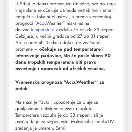
U Srbiji je danas promenjivo oblačno, sve do kraja
kraja dana se očekuje da bude nestabilno vreme i
mogući su lokalni pljuskovi, a prema vremenskoj
prognozi “AccuWeather” maksimalna
dnevna
temperature
vazduha će biti do 33 stepen
Celzijusa, u većini gradova od 27 do 31 stepeni.
Ali u narednih 10 dana dolazi do značajne
promene –
očekuje se pad temperature i
intenzivnije padavine, što će posle skoro 90
dana tropskih temperatura biti pravo
osveženje i oporavak od afričkih vrućina.
Vremenska prognoza “AccuWeather” za
petak
Na snazi je “žuto” upozorenje za oluje sa
grmljavinom i ekstremno visoku toplotu.
Temperatura vazduha je do 33 stepeni, ali je
osećaj da je za stepen više. Maksimalni indeks UV
zračenja je umeren, četiri.