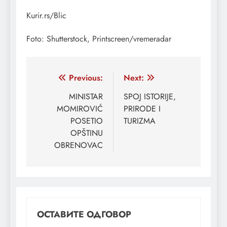
Kurir.rs/Blic
Foto: Shutterstock, Printscreen/vremeradar
Кретање
Previous:
Next:
чланка
MINISTAR
SPOJ ISTORIJE,
MOMIROVIĆ
PRIRODE I
POSETIO
TURIZMA
OPŠTINU
OBRENOVAC
ОСТАВИТЕ ОДГОВОР