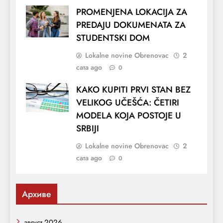
PROMENJENA LOKACIJA ZA
PREDAJU DOKUMENATA ZA
STUDENTSKI DOM
Lokalne novine Obrenovac
2
сата ago
0
KAKO KUPITI PRVI STAN BEZ
VELIKOG UČEŠĆA: ČETIRI
MODELA KOJA POSTOJE U
SRBIJI
Lokalne novine Obrenovac
2
сата ago
0
Архиве
август 2026