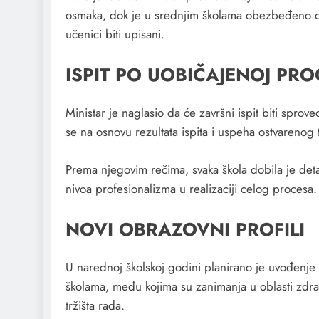
osmaka, dok je u srednjim školama obezbeđeno ok
učenici biti upisani.
ISPIT PO UOBIČAJENOJ PRO
Ministar je naglasio da će završni ispit biti sprov
se na osnovu rezultata ispita i uspeha ostvarenog
Prema njegovim rečima, svaka škola dobila je detal
nivoa profesionalizma u realizaciji celog procesa.
NOVI OBRAZOVNI PROFILI
U narednoj školskoj godini planirano je uvođenje
školama, među kojima su zanimanja u oblasti zdravs
tržišta rada.