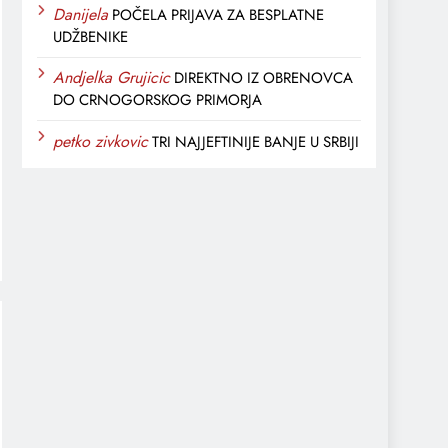
Danijela
POČELA PRIJAVA ZA BESPLATNE
UDŽBENIKE
Andjelka Grujicic
DIREKTNO IZ OBRENOVCA
DO CRNOGORSKOG PRIMORJA
petko zivkovic
TRI NAJJEFTINIJE BANJE U SRBIJI