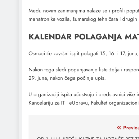
Među novim zanimanjima nalaze se i profili poput 
mehatronike vozila, šumarskog tehničara i drugih
KALENDAR POLAGANJA MA
Osmaci će završni ispit polagati 15, 16. i 17. juna
Nakon toga sledi popunjavanje liste želja i raspo
29. juna, nakon čega počinje upis.
U organizaciji ispita učestvuju i predstavnici više i
Kancelariju za IT i eUpravu, Fakultet organizacioni
Кретање
Previo