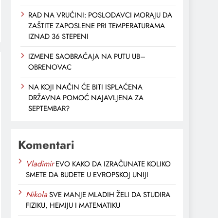
RAD NA VRUĆINI: POSLODAVCI MORAJU DA
ZAŠTITE ZAPOSLENE PRI TEMPERATURAMA
IZNAD 36 STEPENI
IZMENE SAOBRAĆAJA NA PUTU UB–
OBRENOVAC
NA KOJI NAČIN ĆE BITI ISPLAĆENA
DRŽAVNA POMOĆ NAJAVLJENA ZA
SEPTEMBAR?
Komentari
Vladimir
EVO KAKO DA IZRAČUNATE KOLIKO
SMETE DA BUDETE U EVROPSKOJ UNIJI
Nikola
SVE MANJE MLADIH ŽELI DA STUDIRA
FIZIKU, HEMIJU I MATEMATIKU