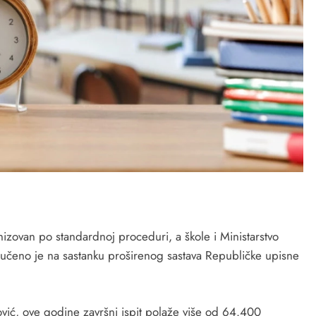
izovan po standardnoj proceduri, a škole i Ministarstvo
učeno je na sastanku proširenog sastava Republičke upisne
ović, ove godine završni ispit polaže više od 64.400