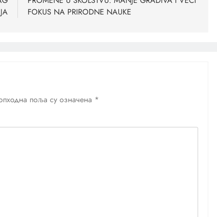
AG
PROMENE U ŠKOLSTVU: MANJE GRADIVA I VEĆI
JA
FOKUS NA PRIRODNE NAUKE
опходна поља су означена
*