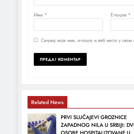
Име
*
Е-пошта
*
Сачувај моје име, е-пошту и веб место у ово
Related News
PRVI SLUČAJEVI GROZNICE
ZAPADNOG NILA U SRBIJI: DV
OSOBE HOSPITALIZOVANE U