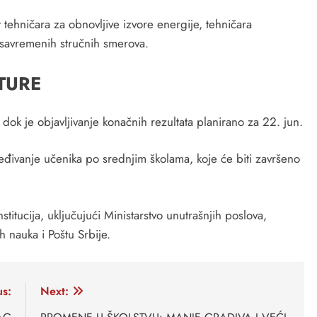
tehničara za obnovljive izvore energije, tehničara
 savremenih stručnih smerova.
TURE
, dok je objavljivanje konačnih rezultata planirano za 22. jun.
ređivanje učenika po srednjim školama, koje će biti završeno
nstitucija, uključujući Ministarstvo unutrašnjih poslova,
h nauka i Poštu Srbije.
us:
Next: