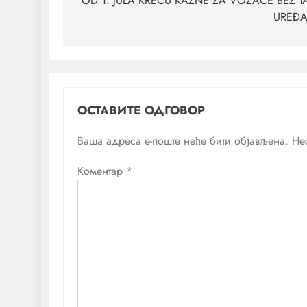
чланка
OD 1. JULA KREĆU KAZNE ZA VOZAČE BEZ T
UREĐA
ОСТАВИТЕ ОДГОВОР
Ваша адреса е-поште неће бити објављена.
Не
Коментар
*