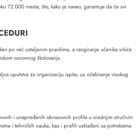
o 72.000 mesta, što, kako je naveo, garantuje da će svi
CEDURI
eden po već ustaljenim pravilima, a rangiranje učenika vršiće
 tokom osnovnog školovanja.
jna uputstva za organizaciju ispita, uz očekivanje visokog
 novih i unapređenih obrazovnih profila u srednjim stručnim
tva i tehničkih nauka, kao i profili usklađeni sa potrebama