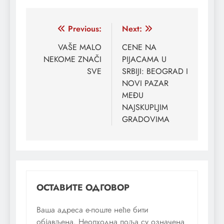
Кретање
Previous:
Next:
чланка
VAŠE MALO
CENE NA
NEKOME ZNAČI
PIJACAMA U
SVE
SRBIJI: BEOGRAD I
NOVI PAZAR
MEĐU
NAJSKUPLJIM
GRADOVIMA
ОСТАВИТЕ ОДГОВОР
Ваша адреса е-поште неће бити
објављена.
Неопходна поља су означена