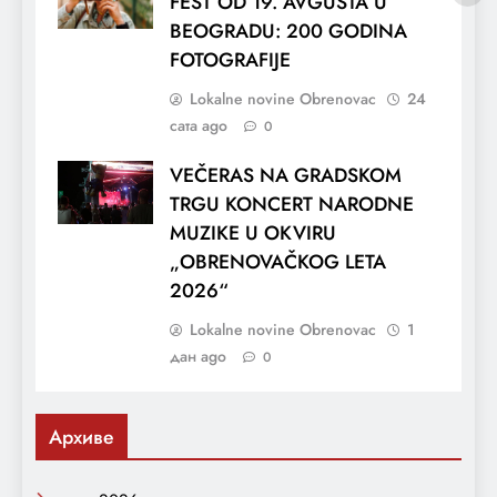
FEST OD 19. AVGUSTA U
BEOGRADU: 200 GODINA
FOTOGRAFIJE
Lokalne novine Obrenovac
24
сата ago
0
VEČERAS NA GRADSKOM
TRGU KONCERT NARODNE
MUZIKE U OKVIRU
„OBRENOVAČKOG LETA
2026“
Lokalne novine Obrenovac
1
дан ago
0
Архиве