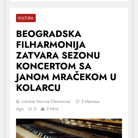
KULTURA
BEOGRADSKA
FILHARMONIJA
ZATVARA SEZONU
KONCERTOM SA
JANOM MRAČEKOM U
KOLARCU
Lokalne Novine Obrenovac
2 Месеца
Ago
0
2 Mins