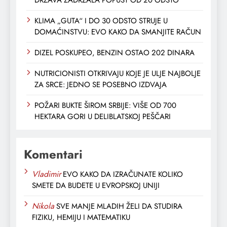
KLIMA „GUTA“ I DO 30 ODSTO STRUJE U
DOMAĆINSTVU: EVO KAKO DA SMANJITE RAČUN
DIZEL POSKUPEO, BENZIN OSTAO 202 DINARA
NUTRICIONISTI OTKRIVAJU KOJE JE ULJE NAJBOLJE
ZA SRCE: JEDNO SE POSEBNO IZDVAJA
POŽARI BUKTE ŠIROM SRBIJE: VIŠE OD 700
HEKTARA GORI U DELIBLATSKOJ PEŠČARI
Komentari
Vladimir
EVO KAKO DA IZRAČUNATE KOLIKO
SMETE DA BUDETE U EVROPSKOJ UNIJI
Nikola
SVE MANJE MLADIH ŽELI DA STUDIRA
FIZIKU, HEMIJU I MATEMATIKU