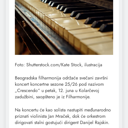
Foto: Shutterstock.com/Kate Stock, ilustracija
Beogradska filharmonija održaće svečani završni
koncert koncertne sezone 25/26 pod nazivom
„Crescendo“ u petak, 12. juna u Kolarčevoj
zadužbini, saopšteno je iz Filharmonije.
Na koncertu će kao solista nastupiti međunarodno
priznati violinista Jan Mraček, dok će orkestrom
dirigovati stalni gostujući dirigent Danijel Rajskin.