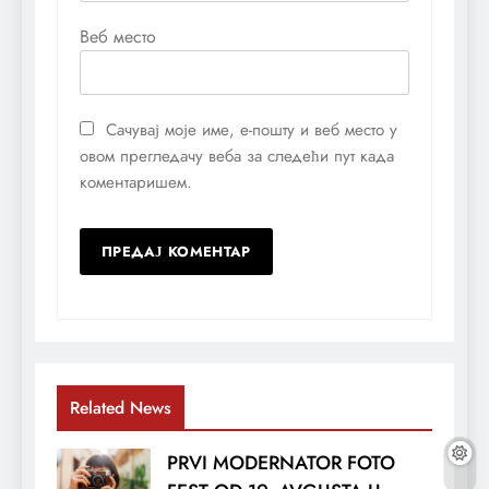
Веб место
Сачувај моје име, е-пошту и веб место у
овом прегледачу веба за следећи пут када
коментаришем.
Related News
PRVI MODERNATOR FOTO