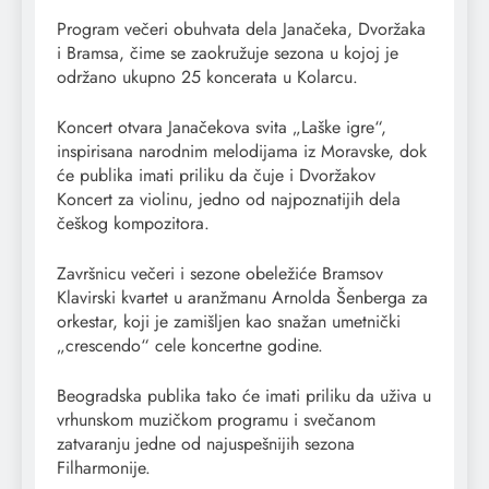
Program večeri obuhvata dela Janačeka, Dvoržaka
i Bramsa, čime se zaokružuje sezona u kojoj je
održano ukupno 25 koncerata u Kolarcu.
Koncert otvara Janačekova svita „Laške igre“,
inspirisana narodnim melodijama iz Moravske, dok
će publika imati priliku da čuje i Dvoržakov
Koncert za violinu, jedno od najpoznatijih dela
češkog kompozitora.
Završnicu večeri i sezone obeležiće Bramsov
Klavirski kvartet u aranžmanu Arnolda Šenberga za
orkestar, koji je zamišljen kao snažan umetnički
„crescendo“ cele koncertne godine.
Beogradska publika tako će imati priliku da uživa u
vrhunskom muzičkom programu i svečanom
zatvaranju jedne od najuspešnijih sezona
Filharmonije.