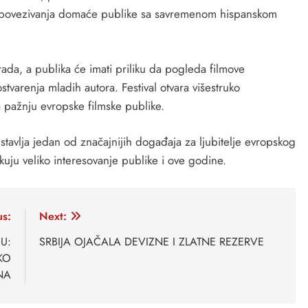
iju povezivanja domaće publike sa savremenom hispanskom
rada, a publika će imati priliku da pogleda filmove
tvarenja mladih autora. Festival otvara višestruko
 pažnju evropske filmske publike.
tavlja jedan od značajnijih događaja za ljubitelje evropskog
ekuju veliko interesovanje publike i ove godine.
us:
Next:
U:
SRBIJA OJAČALA DEVIZNE I ZLATNE REZERVE
KO
NA