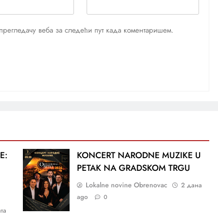
м прегледачу веба за следећи пут када коментаришем.
E:
KONCERT NARODNE MUZIKE U
PETAK NA GRADSKOM TRGU
Lokalne novine Obrenovac
2 дана
ago
0
ата