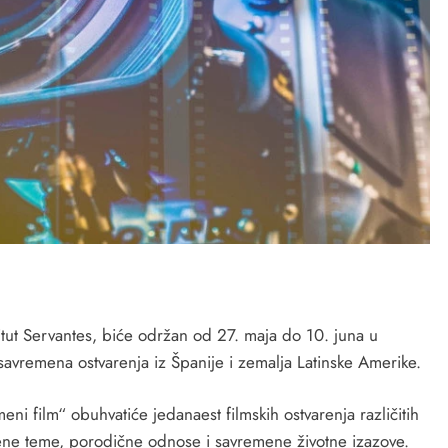
stitut Servantes, biće održan od 27. maja do 10. juna u
avremena ostvarenja iz Španije i zemalja Latinske Amerike.
 film“ obuhvatiće jedanaest filmskih ostvarenja različitih
vene teme, porodične odnose i savremene životne izazove.