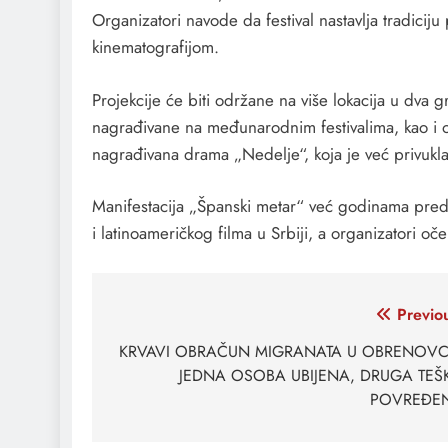
Organizatori navode da festival nastavlja tradic
kinematografijom.
Projekcije će biti održane na više lokacija u dva g
nagrađivane na međunarodnim festivalima, kao i os
nagrađivana drama „Nedelje“, koja je već privukla
Manifestacija „Španski metar“ već godinama preds
i latinoameričkog filma u Srbiji, a organizatori oč
Кретање
Previo
чланка
KRVAVI OBRAČUN MIGRANATA U OBRENOVC
JEDNA OSOBA UBIJENA, DRUGA TEŠ
POVREĐE