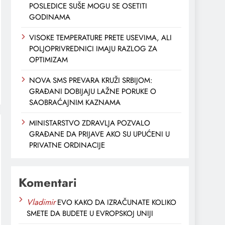
POSLEDICE SUŠE MOGU SE OSETITI
GODINAMA
VISOKE TEMPERATURE PRETE USEVIMA, ALI
POLJOPRIVREDNICI IMAJU RAZLOG ZA
OPTIMIZAM
NOVA SMS PREVARA KRUŽI SRBIJOM:
GRAĐANI DOBIJAJU LAŽNE PORUKE O
SAOBRAĆAJNIM KAZNAMA
MINISTARSTVO ZDRAVLJA POZVALO
GRAĐANE DA PRIJAVE AKO SU UPUĆENI U
PRIVATNE ORDINACIJE
Komentari
Vladimir
EVO KAKO DA IZRAČUNATE KOLIKO
SMETE DA BUDETE U EVROPSKOJ UNIJI