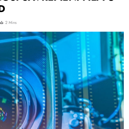
D
2 Mins