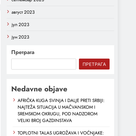
август 2023
јул 2023
јун 2023
Претрага
ПРЕТРАГА
Nedavne objave
AFRIČKA KUGA SVINJA I DALJE PRETI SRBIJI:
NAJTEŽA SITUACIJA U MAČVANSKOM I
SREMSKOM OKRUGU, POD NADZOROM
VELIKI BROJ GAZDINSTAVA
TOPLOTNI TALAS UGROŽAVA I VOĆNJAKE: