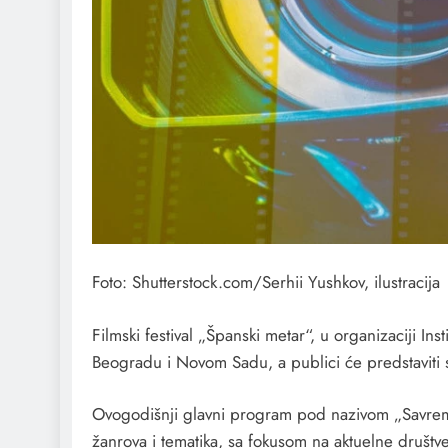
Foto: Shutterstock.com/Serhii Yushkov, ilustracija
Filmski festival „Španski metar“, u organizaciji In
Beogradu i Novom Sadu, a publici će predstaviti s
Ovogodišnji glavni program pod nazivom „Savremeni
žanrova i tematika, sa fokusom na aktuelne društ