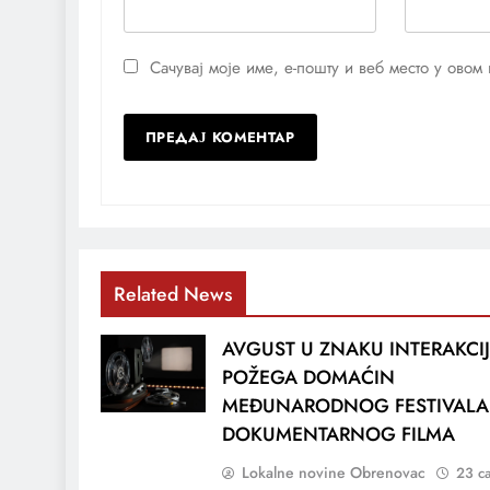
Сачувај моје име, е-пошту и веб место у ово
Related News
AVGUST U ZNAKU INTERAKCIJ
POŽEGA DOMAĆIN
MEĐUNARODNOG FESTIVALA
DOKUMENTARNOG FILMA
Lokalne novine Obrenovac
23 с