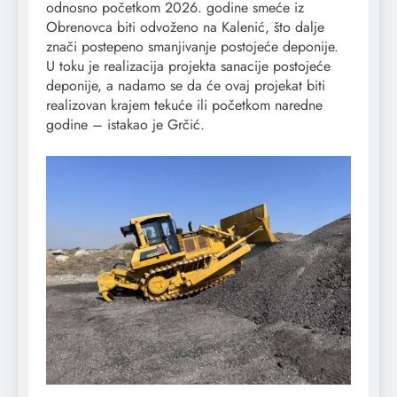
odnosno početkom 2026. godine smeće iz
Obrenovca biti odvoženo na Kalenić, što dalje
znači postepeno smanjivanje postojeće deponije.
U toku je realizacija projekta sanacije postojeće
deponije, a nadamo se da će ovaj projekat biti
realizovan krajem tekuće ili početkom naredne
godine – istakao je Grčić.