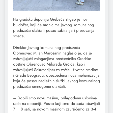
Na gradsku deponiju Grebača stigao je novi
buldožer, koji će radnicima Javnog komunalnog
preduzeća olakšati posao sabiranja i presovanja
smeća.
Direktor Javnog komunalnog preduzeća
Obrenovac Milan Marošanin naglasio je, da je
zahvaljujući zalaganjima predsednika Gradske
opštine Obrenovac Milorada Grčića, kao i
zahvaljujući Sekretarijatu za zaštitu životne sredine
i Gradu Beogradu, obezbeđena nova mehanizacija
koja će posao nadležnih službi Javnog komunalnog
preduzeća umnogome olakšati.
– Dobili smo novu mašinu, prilagođenu uslovima
rada na deponiji. Posao koji smo do sada obavljali
7 ili 8 sati, sa novom mašinom završićemo za 3-4