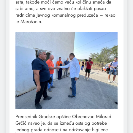
sata, takođe moći ćemo veću količinu smeća da
sabiramo, a sve ovo znatno će olakšati posao
radnicima Javnog komunalnog preduzeća – rekao
je Marošanin.
Predsednik Gradske opštine Obrenovac Milorad
Grčić naveo je, da se između ostalog potrebe
jednog grada odnose i na održavanje higijene