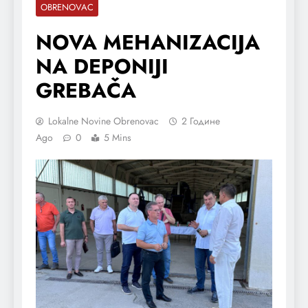
OBRENOVAC
NOVA MEHANIZACIJA
NA DEPONIJI
GREBAČA
Lokalne Novine Obrenovac
2 Године
Ago
0
5 Mins