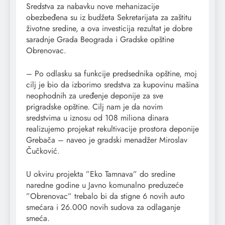
Sredstva za nabavku nove mehanizacije
obezbeđena su iz budžeta Sekretarijata za zaštitu
životne sredine, a ova investicija rezultat je dobre
saradnje Grada Beograda i Gradske opštine
Obrenovac.
– Po odlasku sa funkcije predsednika opštine, moj
cilj je bio da izborimo sredstva za kupovinu mašina
neophodnih za uređenje deponije za sve
prigradske opštine. Cilj nam je da novim
sredstvima u iznosu od 108 miliona dinara
realizujemo projekat rekultivacije prostora deponije
Grebača – naveo je gradski menadžer Miroslav
Čučković.
U okviru projekta ”Eko Tamnava” do sredine
naredne godine u Javno komunalno preduzeće
”Obrenovac” trebalo bi da stigne 6 novih auto
smećara i 26.000 novih sudova za odlaganje
smeća.