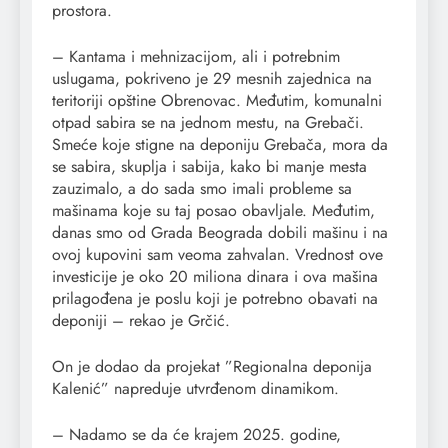
prostora.
– Kantama i mehnizacijom, ali i potrebnim
uslugama, pokriveno je 29 mesnih zajednica na
teritoriji opštine Obrenovac. Međutim, komunalni
otpad sabira se na jednom mestu, na Grebači.
Smeće koje stigne na deponiju Grebača, mora da
se sabira, skuplja i sabija, kako bi manje mesta
zauzimalo, a do sada smo imali probleme sa
mašinama koje su taj posao obavljale. Međutim,
danas smo od Grada Beograda dobili mašinu i na
ovoj kupovini sam veoma zahvalan. Vrednost ove
investicije je oko 20 miliona dinara i ova mašina
prilagođena je poslu koji je potrebno obavati na
deponiji – rekao je Grčić.
On je dodao da projekat ”Regionalna deponija
Kalenić” napreduje utvrđenom dinamikom.
– Nadamo se da će krajem 2025. godine,