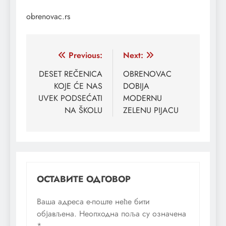
obrenovac.rs
Кретање
Previous:
Next:
чланка
DESET REČENICA
OBRENOVAC
KOJE ĆE NAS
DOBIJA
UVEK PODSEĆATI
MODERNU
NA ŠKOLU
ZELENU PIJACU
ОСТАВИТЕ ОДГОВОР
Ваша адреса е-поште неће бити
објављена.
Неопходна поља су означена
*