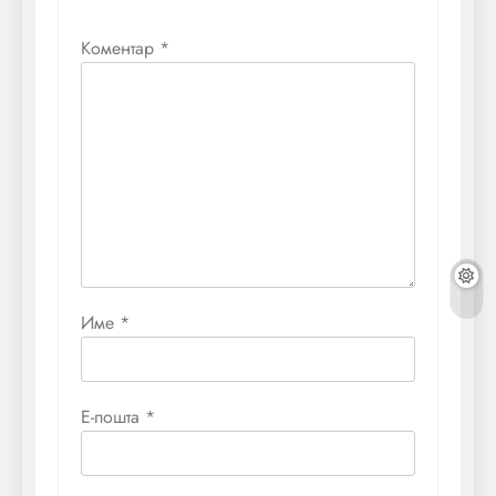
Коментар
*
Име
*
Е-пошта
*