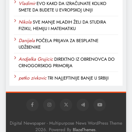
Vladimir
EVO KAKO DA IZRAČUNATE KOLIKO
SMETE DA BUDETE U EVROPSKOJ UNIJI
Nikola
SVE MANJE MLADIH ŽELI DA STUDIRA
FIZIKU, HEMIJU I MATEMATIKU
Danijela
POČELA PRIJAVA ZA BESPLATNE
UDŽBENIKE
Andjelka Grujicic
DIREKTNO IZ OBRENOVCA DO
CRNOGORSKOG PRIMORJA
petko zivkovic
TRI NAJJEFTINIJE BANJE U SRBIJI
Digital Newspaper - Multipurpose News WordPress Theme
2026. Powered By
.
BlazeThemes