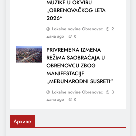
MUZIKE U OKVIRU
„OBRENOVAČKOG LETA
2026“
Lokalne novine Obrenovac
2
дана ago
0
PRIVREMENA IZMENA
REŽIMA SAOBRAĆAJA U
OBRENOVCU ZBOG
MANIFESTACIJE
„MEĐUNARODNI SUSRETI“
Lokalne novine Obrenovac
3
дана ago
0
Архиве