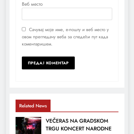
Веб место
Сачувај моје име, е-пошту и веб место у
овом прегледачу веба за следећи пут када
коментаришем.
Related News
VEČERAS NA GRADSKOM
TRGU KONCERT NARODNE