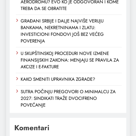
AERODROMU? EVO KO JE ODGOVORAN I KOME
TREBA DA SE OBRATITE
GRAĐANI SRBIJE I DALJE NAJVIŠE VERUJU
BANKAMA, NEKRETNINAMA I ZLATU:
INVESTICIONI FONDOVI JOŠ BEZ VEĆEG
POVERENJA
U SKUPŠTINSKOJ PROCEDURI NOVE IZMENE
FINANSIJSKIH ZAKONA: MENJAJU SE PRAVILA ZA
AKCIZE I E-FAKTURE
KAKO SMENITI UPRAVNIKA ZGRADE?
SUTRA POČINJU PREGOVORI O MINIMALCU ZA
2027: SINDIKATI TRAŽE DVOCIFRENO
POVEĆANJE
Komentari