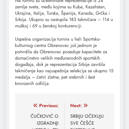
Na turniru su učestvovale reprezentacije iz 24
zemlje sveta, među kojima su Kuba, Kazahstan,
Ukrajina, Italija, Turska, Španija, Kanada, Grčka i
Srbija. Ukupno su nastupila 183 takmičara – 114 u
muškoj i 69 u ženskoj konkurenciji.
Uspešna organizacija turnira u hali Sportsko-
kulturnog centra Obrenovac još jednom je
potvrdila da Obrenovac poseduje kapacitete za
domaćinstvo velikih međunarodnih sportskih
događaja, dok je reprezentacija Srbije završila
takmičenje kao najuspešnija selekcija sa ukupno 15
medalja – četiri zlatne, pet srebrnih i šest
bronzanih odličja.
Кретање
Previous:
Next:
чланка
ČUČKOVIĆ O
SRBIJU OČEKUJU
IZGRADNJI
SVE ČEŠĆE