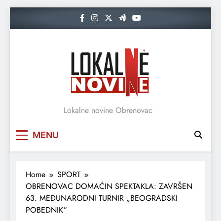
Skip
to
content
Lokalne novine Obrenovac
MENU
Home
SPORT
OBRENOVAC DOMAĆIN SPEKTAKLA: ZAVRŠEN
63. MEĐUNARODNI TURNIR „BEOGRADSKI
POBEDNIK“