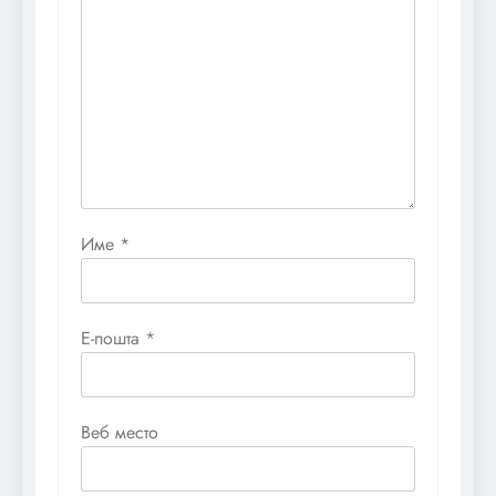
Име
*
Е-пошта
*
Веб место