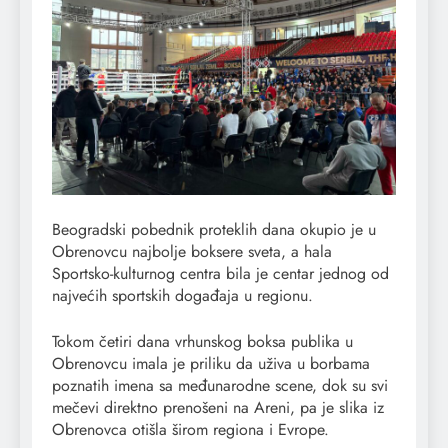
Beogradski pobednik proteklih dana okupio je u
Obrenovcu najbolje boksere sveta, a hala
Sportsko-kulturnog centra bila je centar jednog od
najvećih sportskih događaja u regionu.
Tokom četiri dana vrhunskog boksa publika u
Obrenovcu imala je priliku da uživa u borbama
poznatih imena sa međunarodne scene, dok su svi
mečevi direktno prenošeni na Areni, pa je slika iz
Obrenovca otišla širom regiona i Evrope.