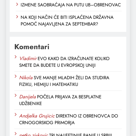
IZMENE SAOBRAĆAJA NA PUTU UB–OBRENOVAC
NA KOJI NAČIN ĆE BITI ISPLAĆENA DRŽAVNA
POMOĆ NAJAVLJENA ZA SEPTEMBAR?
Komentari
Vladimir
EVO KAKO DA IZRAČUNATE KOLIKO
SMETE DA BUDETE U EVROPSKOJ UNIJI
Nikola
SVE MANJE MLADIH ŽELI DA STUDIRA
FIZIKU, HEMIJU I MATEMATIKU
Danijela
POČELA PRIJAVA ZA BESPLATNE
UDŽBENIKE
Andjelka Grujicic
DIREKTNO IZ OBRENOVCA DO
CRNOGORSKOG PRIMORJA
petko zivkovic
TRI NAJJEFTINIJE BANJE U SRBIJI