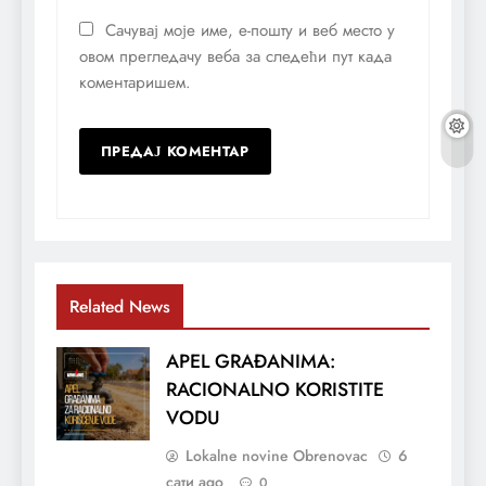
Сачувај моје име, е-пошту и веб место у
овом прегледачу веба за следећи пут када
коментаришем.
Related News
APEL GRAĐANIMA:
RACIONALNO KORISTITE
VODU
Lokalne novine Obrenovac
6
сати ago
0