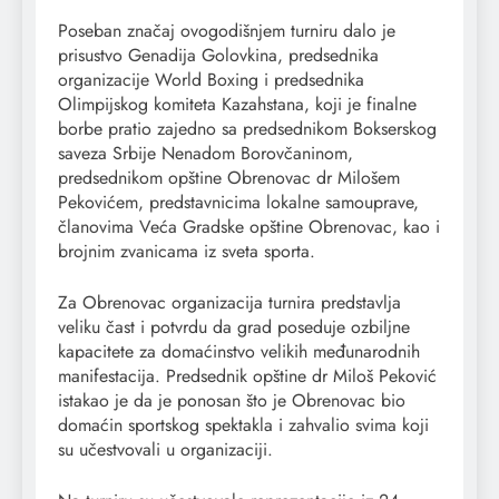
Poseban značaj ovogodišnjem turniru dalo je
prisustvo Genadija Golovkina, predsednika
organizacije World Boxing i predsednika
Olimpijskog komiteta Kazahstana, koji je finalne
borbe pratio zajedno sa predsednikom Bokserskog
saveza Srbije Nenadom Borovčaninom,
predsednikom opštine Obrenovac dr Milošem
Pekovićem, predstavnicima lokalne samouprave,
članovima Veća Gradske opštine Obrenovac, kao i
brojnim zvanicama iz sveta sporta.
Za Obrenovac organizacija turnira predstavlja
veliku čast i potvrdu da grad poseduje ozbiljne
kapacitete za domaćinstvo velikih međunarodnih
manifestacija. Predsednik opštine dr Miloš Peković
istakao je da je ponosan što je Obrenovac bio
domaćin sportskog spektakla i zahvalio svima koji
su učestvovali u organizaciji.