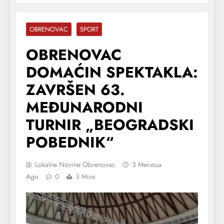
OBRENOVAC
SPORT
OBRENOVAC
DOMAĆIN SPEKTAKLA:
ZAVRŠEN 63.
MEĐUNARODNI
TURNIR „BEOGRADSKI
POBEDNIK“
Lokalne Novine Obrenovac
3 Месеца
Ago
0
3 Mins