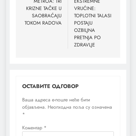
METROA: TRI
EKSTREMNE
KRIZNE TAČKE U
VRUĆINE:
SAOBRAĆAJU
TOPLOTNI TALASI
TOKOM RADOVA
POSTAJU
OZBILJNA
PRETNJA PO
ZDRAVLJE
ОСТАВИТЕ ОДГОВОР
Ваша адреса е-поште неће бити
објављена.
Неопходна поља су означена
*
Коментар
*