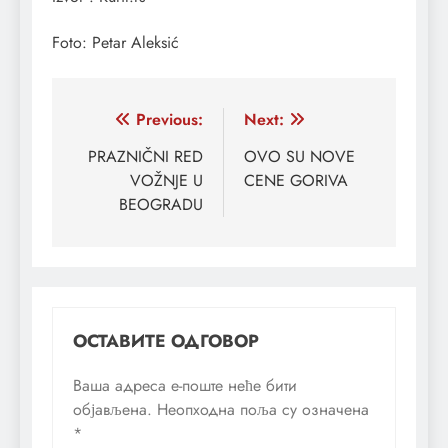
Foto: Petar Aleksić
Кретање
Previous:
Next:
чланка
PRAZNIČNI RED
OVO SU NOVE
VOŽNJE U
CENE GORIVA
BEOGRADU
ОСТАВИТЕ ОДГОВОР
Ваша адреса е-поште неће бити
објављена.
Неопходна поља су означена
*