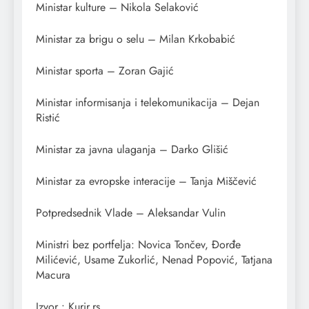
Ministar kulture – Nikola Selaković
Ministar za brigu o selu – Milan Krkobabić
Ministar sporta – Zoran Gajić
Ministar informisanja i telekomunikacija – Dejan
Ristić
Ministar za javna ulaganja – Darko Glišić
Ministar za evropske interacije – Tanja Miščević
Potpredsednik Vlade – Aleksandar Vulin
Ministri bez portfelja: Novica Tončev, Đorđe
Milićević, Usame Zukorlić, Nenad Popović, Tatjana
Macura
Izvor : Kurir.rs