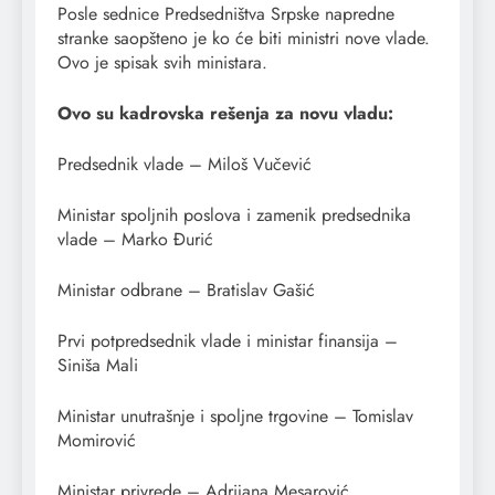
Posle sednice Predsedništva Srpske napredne
stranke saopšteno je ko će biti ministri nove vlade.
Ovo je spisak svih ministara.
Ovo su kadrovska rešenja za novu vladu:
Predsednik vlade – Miloš Vučević
Ministar spoljnih poslova i zamenik predsednika
vlade – Marko Đurić
Ministar odbrane – Bratislav Gašić
Prvi potpredsednik vlade i ministar finansija –
Siniša Mali
Ministar unutrašnje i spoljne trgovine – Tomislav
Momirović
Ministar privrede – Adrijana Mesarović