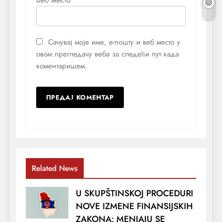
Сачувај моје име, е-пошту и веб место у
овом прегледачу веба за следећи пут када
коментаришем.
Related News
U SKUPŠTINSKOJ PROCEDURI
NOVE IZMENE FINANSIJSKIH
ZAKONA: MENJAJU SE