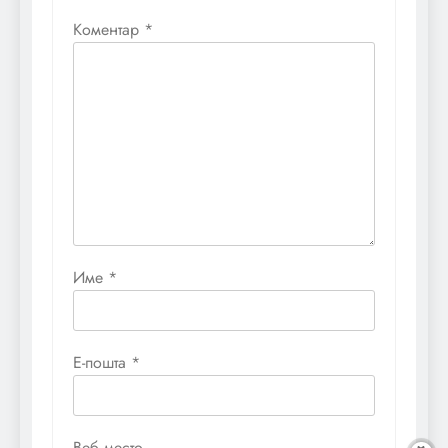
Коментар
*
Име
*
Е-пошта
*
Веб место