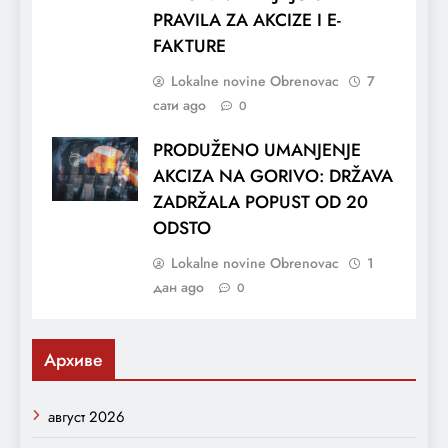
PRAVILA ZA AKCIZE I E-
FAKTURE
Lokalne novine Obrenovac
7
сати ago
0
PRODUŽENO UMANJENJE
AKCIZA NA GORIVO: DRŽAVA
ZADRŽALA POPUST OD 20
ODSTO
Lokalne novine Obrenovac
1
дан ago
0
Архиве
август 2026