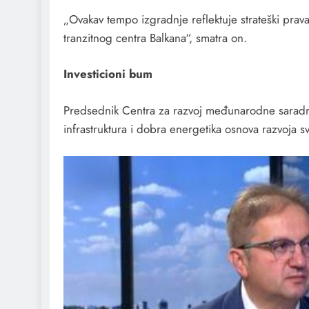
„Ovakav tempo izgradnje reflektuje strateški prava
tranzitnog centra Balkana“, smatra on.
Investicioni bum
Predsednik Centra za razvoj međunarodne saradnj
infrastruktura i dobra energetika osnova razvoja s