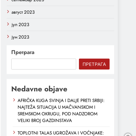
август 2023
јул 2023
јун 2023
Претрага
ПРЕТРАГА
Nedavne objave
AFRIČKA KUGA SVINJA I DALJE PRETI SRBIJI:
NAJTEŽA SITUACIJA U MAČVANSKOM I
SREMSKOM OKRUGU, POD NADZOROM
VELIKI BROJ GAZDINSTAVA
TOPLOTNI TALAS UGROŽAVA I VOĆNJAKE: