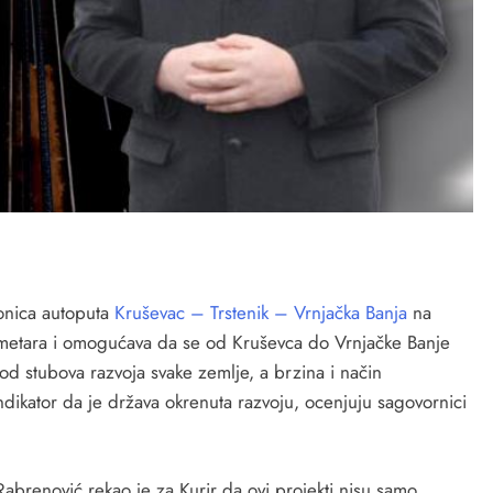
onica autoputa
Kruševac – Trstenik – Vrnjačka Banja
na
ometara i omogućava da se od Kruševca do Vrnjačke Banje
od stubova razvoja svake zemlje, a brzina i način
ikator da je država okrenuta razvoju, ocenjuju sagovornici
abrenović rekao je za Kurir da ovi projekti nisu samo