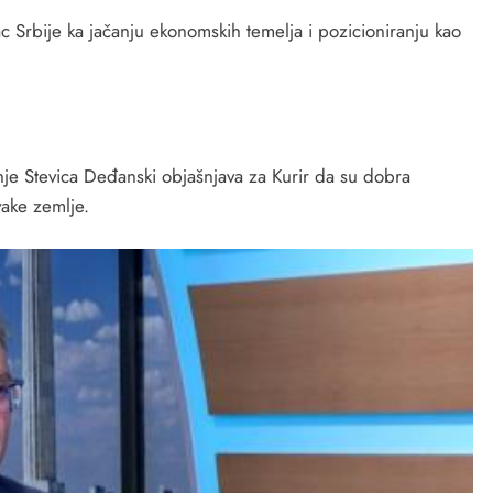
c Srbije ka jačanju ekonomskih temelja i pozicioniranju kao
e Stevica Deđanski objašnjava za Kurir da su dobra
vake zemlje.