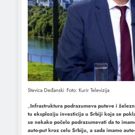
Stevica Deđanski Foto: Kurir Televizija
„
Infrastruktura podrazumeva puteve i železni
tu eksploziju investicija u Srbiji koja se pok
se nekako počelo podrazumevati da to imamo,
auto-put kroz celu Srbiju, a sada imamo auto