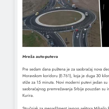
Mreža auto-puteva
Pre sedam dana puštena je za saobraćaj nova de
Moravskom koridoru (E-761), koja je duga 30 kil
stiže za 15 minuta. Novi moderni putevi jedan su 
saobraćajnog premrežavanja Srbije pouzdan su ind
Kurira.
Stručnjak za menadžment javnog sektora Mihajlo R