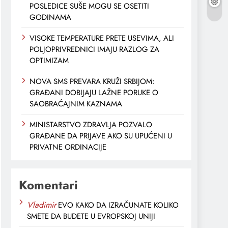
POSLEDICE SUŠE MOGU SE OSETITI
GODINAMA
VISOKE TEMPERATURE PRETE USEVIMA, ALI
POLJOPRIVREDNICI IMAJU RAZLOG ZA
OPTIMIZAM
NOVA SMS PREVARA KRUŽI SRBIJOM:
GRAĐANI DOBIJAJU LAŽNE PORUKE O
SAOBRAĆAJNIM KAZNAMA
MINISTARSTVO ZDRAVLJA POZVALO
GRAĐANE DA PRIJAVE AKO SU UPUĆENI U
PRIVATNE ORDINACIJE
Komentari
Vladimir
EVO KAKO DA IZRAČUNATE KOLIKO
SMETE DA BUDETE U EVROPSKOJ UNIJI