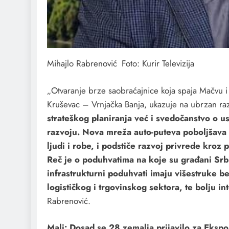
Mihajlo Rabrenović Foto: Kurir Televizija
„Otvaranje brze saobraćajnice koja spaja Mačvu i 
Kruševac – Vrnjačka Banja, ukazuje na ubrzan razv
strateškog planiranja već i svedočanstvo o
razvoju. Nova mreža auto-puteva poboljšava
ljudi i robe, i podstiče razvoj privrede kroz 
Reč je o poduhvatima na koje su građani Srb
infrastrukturni poduhvati imaju višestruke b
logističkog i trgovinskog sektora, te bolju in
Rabrenović.
Mali: Dosad se 28 zemalja prijavilo za Eks