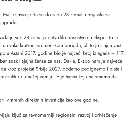
a Mali izjavio je da se do sada 28 zemalja prijavilo za
Beogradu.
ada je već 28 zemalja potvrdilo prisustvo na Ekspu. To je
i u ovako kratkom vremenskom periodu, ali to je sjajna vest
spo u Astani 2017. godine bio je najveći broj izlagača – 117.
ar znak i sjajna šansa za nas. Dakle, Ekspo nam je najveća
 da kroz projekat Srbija 2027. dodatno podignemo i plate i
rastrukturu u našoj zemlji. To je šansa koju ne smemo da
riliv stranih direktnih investicija kao ove godine.
aju ključ za ravnomerniji regionalni razvoj i privlačenje