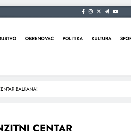
RUSTVO
OBRENOVAC
POLITIKA
KULTURA
SPO
 CENTAR BALKANA!
NZITNI CENTAR