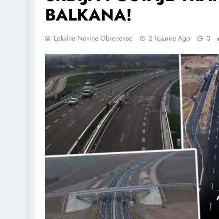
BALKANA!
Lokalne Novine Obrenovac
2 Године Ago
0