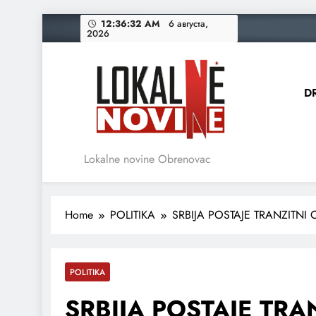
Skip
12:36:33 AM
6 августа,
2026
to
content
D
Lokalne novine Obrenovac
Home
POLITIKA
SRBIJA POSTAJE TRANZITNI
POLITIKA
SRBIJA POSTAJE TRA