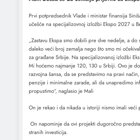
Prvi potpredsednik Vlade i ministar finansija Siniš
učešće na specijalizovnoj izložbi Ekspo 2027 u 
„Zastavu Ekspa smo dobili pre dve nedelje, a do s
daleko veći broj zemalja nego što smo mi očekival
za građane Srbije. Na specijalizovanoj izložbi Ek
Mi hoćemo najmanje 120, 130 u Srbiji. Ovo je dob
razvojna šansa, da se predstavimo na pravi način,
penzije i minimalne zarade, ali da unapredimo inf
propustimo“, naglasio je Mali
On je rekao i da nikada u istoriji nismo imali veći p
On napominje da ovi projekti dugoročno predstavlj
stranih investicija.