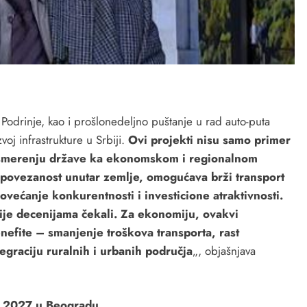
Podrinje, kao i prošlonedeljno puštanje u rad auto-puta
oj infrastrukture u Srbiji.
Ovi projekti nisu samo primer
 usmerenju države ka ekonomskom i regionalnom
 povezanost unutar zemlje, omogućava brži transport
povećanje konkurentnosti i investicione atraktivnosti.
ije decenijama čekali. Za ekonomiju, ovakvi
enefite – smanjenje troškova transporta, rast
tegraciju ruralnih i urbanih područja
„, objašnjava
po 2027 u Beogradu