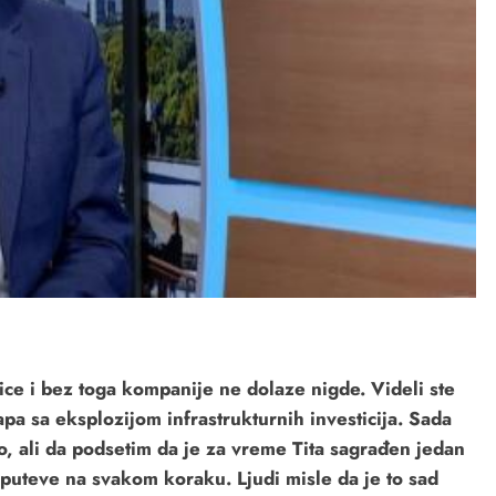
ce i bez toga kompanije ne dolaze nigde. Videli ste
lapa sa eksplozijom infrastrukturnih investicija. Sada
 ali da podsetim da je za vreme Tita sagrađen jedan
-puteve na svakom koraku. Ljudi misle da je to sad