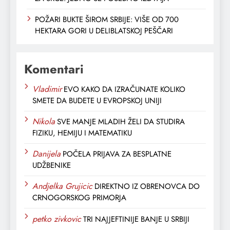
POŽARI BUKTE ŠIROM SRBIJE: VIŠE OD 700
HEKTARA GORI U DELIBLATSKOJ PEŠČARI
Komentari
Vladimir
EVO KAKO DA IZRAČUNATE KOLIKO
SMETE DA BUDETE U EVROPSKOJ UNIJI
Nikola
SVE MANJE MLADIH ŽELI DA STUDIRA
FIZIKU, HEMIJU I MATEMATIKU
Danijela
POČELA PRIJAVA ZA BESPLATNE
UDŽBENIKE
Andjelka Grujicic
DIREKTNO IZ OBRENOVCA DO
CRNOGORSKOG PRIMORJA
petko zivkovic
TRI NAJJEFTINIJE BANJE U SRBIJI