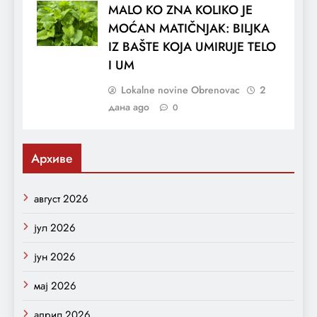
MALO KO ZNA KOLIKO JE
MOĆAN MATIČNJAK: BILJKA
IZ BAŠTE KOJA UMIRUJE TELO
I UM
Lokalne novine Obrenovac
2
дана ago
0
Архиве
август 2026
јул 2026
јун 2026
мај 2026
април 2026