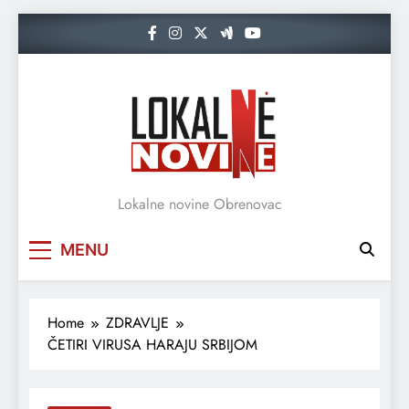
Skip
to
content
Lokalne novine Obrenovac
MENU
Home
ZDRAVLJE
ČETIRI VIRUSA HARAJU SRBIJOM