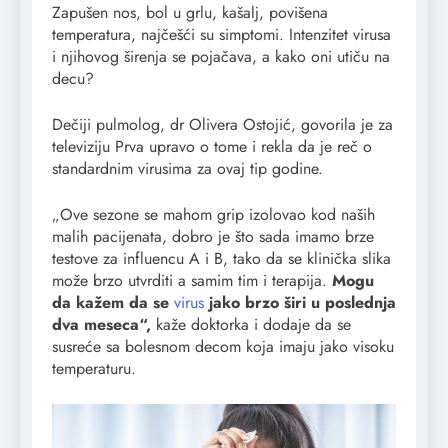
Zapušen nos, bol u grlu, kašalj, povišena
temperatura, najčešći su simptomi. Intenzitet virusa
i njihovog širenja se pojačava, a kako oni utiču na
decu?
Dečiji pulmolog, dr Olivera Ostojić, govorila je za
televiziju Prva upravo o tome i rekla da je reč o
standardnim virusima za ovaj tip godine.
„Ove sezone se mahom grip izolovao kod naših
malih pacijenata, dobro je što sada imamo brze
testove za influencu A i B, tako da se klinička slika
može brzo utvrditi a samim tim i terapija.
Mogu
da kažem da se
virus
jako brzo širi u poslednja
dva meseca“,
kaže doktorka i dodaje da se
susreće sa bolesnom decom koja imaju jako visoku
temperaturu.