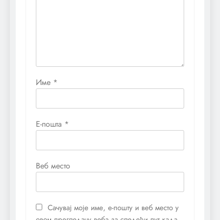
Име
*
Е-пошта
*
Веб место
Сачувај моје име, е-пошту и веб место у
овом прегледачу веба за следећи пут када