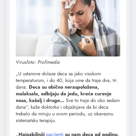
Virus
foto: Profimedia
„U ustanove dolaze deca sa jako visokom
temperaturom, i do 40, koja ume da traje dva, tri
dana.
Deca su obično neraspoložena,
malaksala, odbijaju da jedu, kreće curenje
nosa, kašalj i drugo…
Sve to traje do oko sedam
dana“, kaže doktorka i objašnjava da bi deca
trebalo da miruju u ovom periodu, uz obaveznu
sistematsku terapiju.
„Najozbiljniji
pacijenti
su nam deca od godinu,