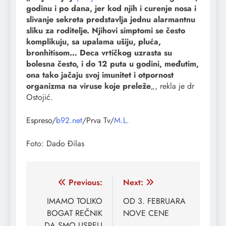
godinu i po dana, jer kod njih i curenje nosa i
slivanje sekreta predstavlja jednu alarmantnu
sliku za roditelje. Njihovi simptomi se često
komplikuju, sa upalama ušiju, pluća,
bronhitisom… Deca vrtičkog uzrasta su
bolesna često, i do 12 puta u godini, međutim,
ona tako jačaju svoj imunitet i otpornost
organizma na viruse koje preleže
„, rekla je dr
Ostojić.
Espreso/
b92.net
/Prva Tv/
M.L.
Foto: Dado Đilas
Кретање
Previous:
Next:
чланка
IMAMO TOLIKO
OD 3. FEBRUARA
BOGAT REČNIK
NOVE CENE
DA SMO USPELI