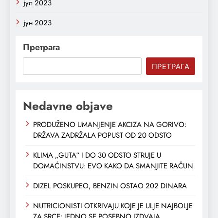
јул 2023
јун 2023
Претрага
ПРЕТРАГА
Nedavne objave
PRODUŽENO UMANJENJE AKCIZA NA GORIVO:
DRŽAVA ZADRŽALA POPUST OD 20 ODSTO
KLIMA „GUTA“ I DO 30 ODSTO STRUJE U
DOMAĆINSTVU: EVO KAKO DA SMANJITE RAČUN
DIZEL POSKUPEO, BENZIN OSTAO 202 DINARA
NUTRICIONISTI OTKRIVAJU KOJE JE ULJE NAJBOLJE
ZA SRCE: JEDNO SE POSEBNO IZDVAJA