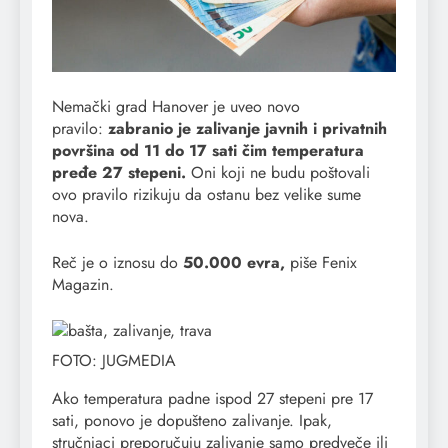
Nemački grad Hanover je uveo novo
pravilo:
zabranio je zalivanje javnih i privatnih
površina od 11 do 17 sati čim temperatura
pređe 27 stepeni.
Oni koji ne budu poštovali
ovo pravilo rizikuju da ostanu bez velike sume
nova.
Reč je o iznosu do
50.000 evra,
piše Fenix
Magazin.
FOTO: JUGMEDIA
Ako temperatura padne ispod 27 stepeni pre 17
sati, ponovo je dopušteno zalivanje. Ipak,
stručnjaci preporučuju zalivanje samo predveče ili