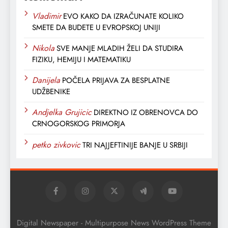
Vladimir
EVO KAKO DA IZRAČUNATE KOLIKO
SMETE DA BUDETE U EVROPSKOJ UNIJI
Nikola
SVE MANJE MLADIH ŽELI DA STUDIRA
FIZIKU, HEMIJU I MATEMATIKU
Danijela
POČELA PRIJAVA ZA BESPLATNE
UDŽBENIKE
Andjelka Grujicic
DIREKTNO IZ OBRENOVCA DO
CRNOGORSKOG PRIMORJA
petko zivkovic
TRI NAJJEFTINIJE BANJE U SRBIJI
Digital Newspaper - Multipurpose News WordPress Theme