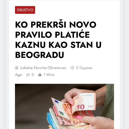
DRUSTVO
KO PREKRŠI NOVO
PRAVILO PLATIĆE
KAZNU KAO STAN U
BEOGRADU
Lokalne Novine Obrenovac
2 Године
Ago
0
1 Mins