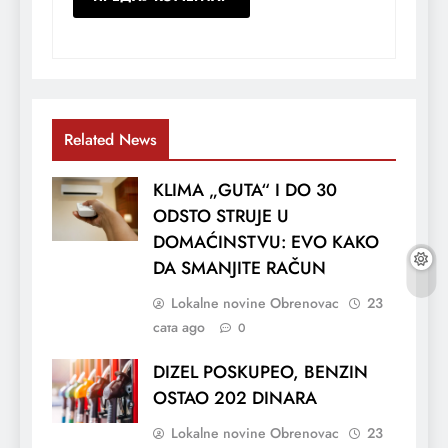
Related News
KLIMA „GUTA“ I DO 30
ODSTO STRUJE U
DOMAĆINSTVU: EVO KAKO
DA SMANJITE RAČUN
Lokalne novine Obrenovac
23
сата ago
0
DIZEL POSKUPEO, BENZIN
OSTAO 202 DINARA
Lokalne novine Obrenovac
23