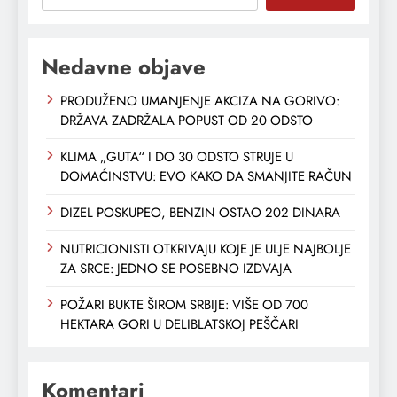
Nedavne objave
PRODUŽENO UMANJENJE AKCIZA NA GORIVO:
DRŽAVA ZADRŽALA POPUST OD 20 ODSTO
KLIMA „GUTA“ I DO 30 ODSTO STRUJE U
DOMAĆINSTVU: EVO KAKO DA SMANJITE RAČUN
DIZEL POSKUPEO, BENZIN OSTAO 202 DINARA
NUTRICIONISTI OTKRIVAJU KOJE JE ULJE NAJBOLJE
ZA SRCE: JEDNO SE POSEBNO IZDVAJA
POŽARI BUKTE ŠIROM SRBIJE: VIŠE OD 700
HEKTARA GORI U DELIBLATSKOJ PEŠČARI
Komentari