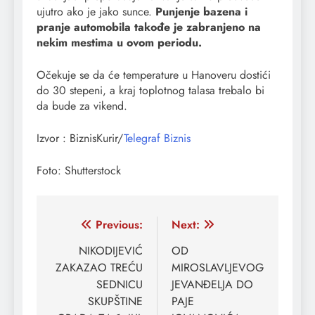
ujutro ako je jako sunce.
Punjenje bazena i
pranje automobila takođe je zabranjeno na
nekim mestima u ovom periodu.
Očekuje se da će temperature u Hanoveru dostići
do 30 stepeni, a kraj toplotnog talasa trebalo bi
da bude za vikend.
Izvor : BiznisKurir/
Telegraf Biznis
Foto: Shutterstock
Кретање
Previous:
Next:
чланка
NIKODIJEVIĆ
OD
ZAKAZAO TREĆU
MIROSLAVLJEVOG
SEDNICU
JEVANĐELJA DO
SKUPŠTINE
PAJE