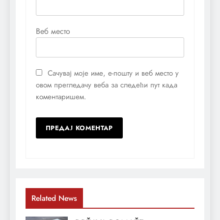
Веб место
Сачувај моје име, е-пошту и веб место у
овом прегледачу веба за следећи пут када
коментаришем.
Related News