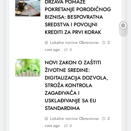
DRŽAVA POMAŽE
POKRETANJE PORODIČNOG
BIZNISA: BESPOVRATNA
SREDSTVA I POVOLJNI
KREDITI ZA PRVI KORAK
Lokalne novine Obrenovac
2
сата ago
0
NOVI ZAKON O ZAŠTITI
ŽIVOTNE SREDINE:
DIGITALIZACIJA DOZVOLA,
STROŽA KONTROLA
ZAGAĐIVAČA I
USKLAĐIVANJE SA EU
STANDARDIMA
Lokalne novine Obrenovac
2
сата ago
0