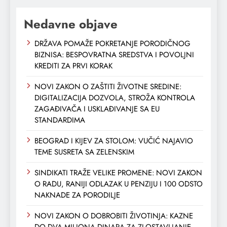
Nedavne objave
DRŽAVA POMAŽE POKRETANJE PORODIČNOG
BIZNISA: BESPOVRATNA SREDSTVA I POVOLJNI
KREDITI ZA PRVI KORAK
NOVI ZAKON O ZAŠTITI ŽIVOTNE SREDINE:
DIGITALIZACIJA DOZVOLA, STROŽA KONTROLA
ZAGAĐIVAČA I USKLAĐIVANJE SA EU
STANDARDIMA
BEOGRAD I KIJEV ZA STOLOM: VUČIĆ NAJAVIO
TEME SUSRETA SA ZELENSKIM
SINDIKATI TRAŽE VELIKE PROMENE: NOVI ZAKON
O RADU, RANIJI ODLAZAK U PENZIJU I 100 ODSTO
NAKNADE ZA PORODILJE
NOVI ZAKON O DOBROBITI ŽIVOTINJA: KAZNE
DO DVA MILIONA DINARA ZA ZLOSTAVLJANJE,