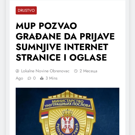
DRUSTVO
MUP POZVAO
GRAĐANE DA PRIJAVE
SUMNJIVE INTERNET
STRANICE I OGLASE
Lokalne Novine Obrenovac
2 Месеца
Ago
0
3 Mins