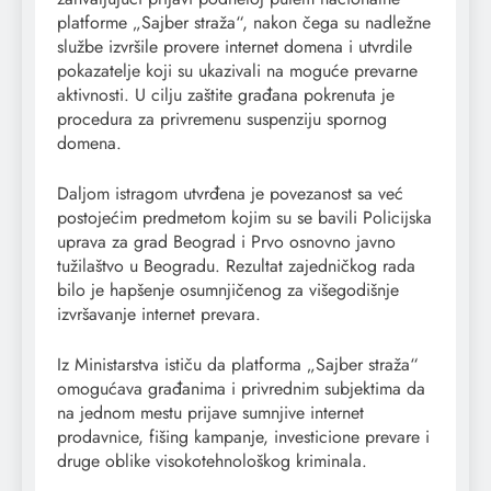
platforme „Sajber straža“, nakon čega su nadležne
službe izvršile provere internet domena i utvrdile
pokazatelje koji su ukazivali na moguće prevarne
aktivnosti. U cilju zaštite građana pokrenuta je
procedura za privremenu suspenziju spornog
domena.
Daljom istragom utvrđena je povezanost sa već
postojećim predmetom kojim su se bavili Policijska
uprava za grad Beograd i Prvo osnovno javno
tužilaštvo u Beogradu. Rezultat zajedničkog rada
bilo je hapšenje osumnjičenog za višegodišnje
izvršavanje internet prevara.
Iz Ministarstva ističu da platforma „Sajber straža“
omogućava građanima i privrednim subjektima da
na jednom mestu prijave sumnjive internet
prodavnice, fišing kampanje, investicione prevare i
druge oblike visokotehnološkog kriminala.