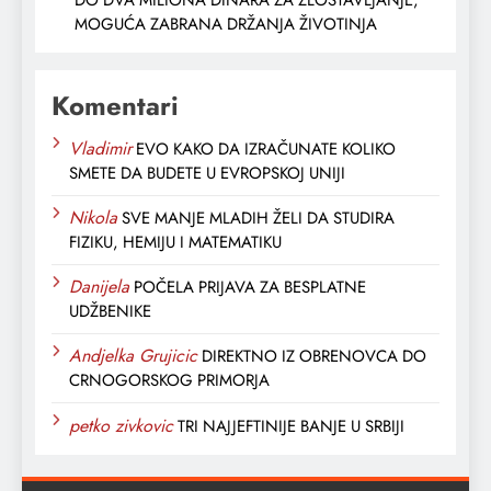
MOGUĆA ZABRANA DRŽANJA ŽIVOTINJA
Komentari
Vladimir
EVO KAKO DA IZRAČUNATE KOLIKO
SMETE DA BUDETE U EVROPSKOJ UNIJI
Nikola
SVE MANJE MLADIH ŽELI DA STUDIRA
FIZIKU, HEMIJU I MATEMATIKU
Danijela
POČELA PRIJAVA ZA BESPLATNE
UDŽBENIKE
Andjelka Grujicic
DIREKTNO IZ OBRENOVCA DO
CRNOGORSKOG PRIMORJA
petko zivkovic
TRI NAJJEFTINIJE BANJE U SRBIJI