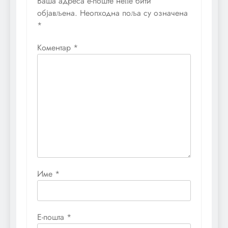
Ваша адреса е-поште неће бити
објављена.
Неопходна поља су означена
*
Коментар
*
Име
*
Е-пошта
*