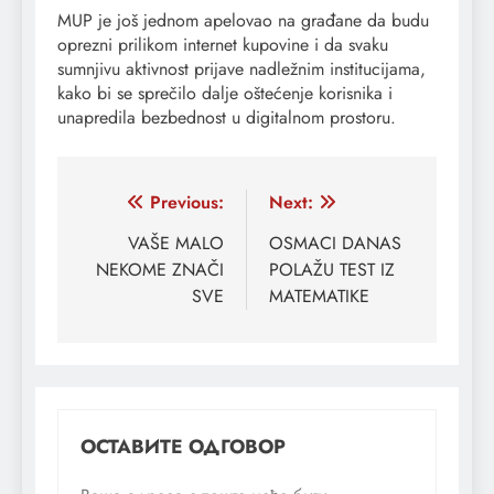
MUP je još jednom apelovao na građane da budu
oprezni prilikom internet kupovine i da svaku
sumnjivu aktivnost prijave nadležnim institucijama,
kako bi se sprečilo dalje oštećenje korisnika i
unapredila bezbednost u digitalnom prostoru.
Кретање
Previous:
Next:
чланка
VAŠE MALO
OSMACI DANAS
NEKOME ZNAČI
POLAŽU TEST IZ
SVE
MATEMATIKE
ОСТАВИТЕ ОДГОВОР