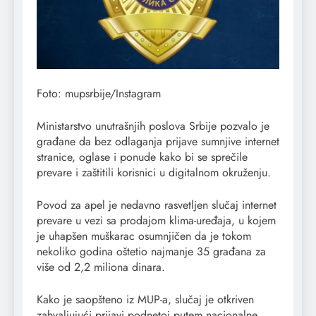
Foto: mupsrbije/Instagram
Ministarstvo unutrašnjih poslova Srbije pozvalo je
građane da bez odlaganja prijave sumnjive internet
stranice, oglase i ponude kako bi se sprečile
prevare i zaštitili korisnici u digitalnom okruženju.
Povod za apel je nedavno rasvetljen slučaj internet
prevare u vezi sa prodajom klima-uređaja, u kojem
je uhapšen muškarac osumnjičen da je tokom
nekoliko godina oštetio najmanje 35 građana za
više od 2,2 miliona dinara.
Kako je saopšteno iz MUP-a, slučaj je otkriven
zahvaljujući prijavi podnetoj putem nacionalne