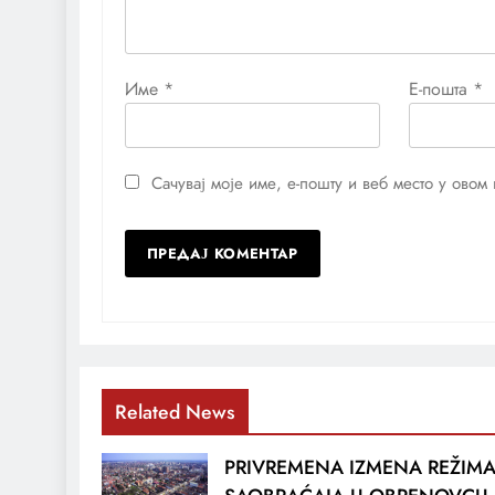
Име
*
Е-пошта
*
Сачувај моје име, е-пошту и веб место у ово
Related News
PRIVREMENA IZMENA REŽIM