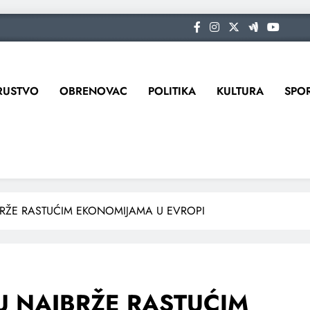
RUSTVO
OBRENOVAC
POLITIKA
KULTURA
SPO
JBRŽE RASTUĆIM EKONOMIJAMA U EVROPI
ĐU NAJBRŽE RASTUĆIM