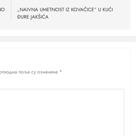
NO
„NAIVNA UMETNOST IZ KOVAČICE” U KUĆI
ĐURE JAKŠIĆA
опходна поља су означена
*