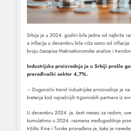
Srbija je u 2024. godini bila jedna od najbrže ras
a inflacija u decembru bila niža samo od inflaci
broju časopisa Makroekonomske analize i trendov
Industrijska proizvodnja je u Srbiji prošle g
prerađivački sektor 4,7%.
– Dugoročni trend industrijske proizvodnje je na 
kretanja kod najvažnijih trgovinskih partnera iz 
U decembru 2024. je, šesti mesec za redom, uve
kumulativno u 2024. razmena međugodišnje poveć
tržištu Kine i Turske pronađena je, kako je naveden