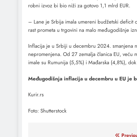
robni izvoz bi bio niži za gotovo 1,1 mlrd EUR.
– Lane je Srbija imala umereni budžetski deficit
rast prometa u trgovini na malo međugodišnje i
Inflacija je u Srbiji u decembru 2024. smanjena
nepromenjena. Od 27 zemalja članica EU, veću m
imale su Rumunija (5,5%) i Mađarska (4,8%), dok je
Međugodišnja inflacija u decembru u EU je b
Kurir.rs
Foto: Shutterstock
Кретање
Previo