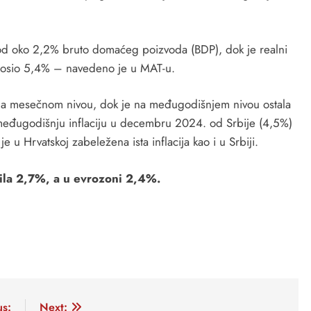
 od oko 2,2% bruto domaćeg poizvoda (BDP), dok je realni
znosio 5,4% – navedeno je u MAT-u.
 na mesečnom nivou, dok je na međugodišnjem nivou ostala
eđugodišnju inflaciju u decembru 2024. od Srbije (4,5%)
 u Hrvatskoj zabeležena ista inflacija kao i u Srbiji.
ila 2,7%, a u evrozoni 2,4%.
us:
Next: