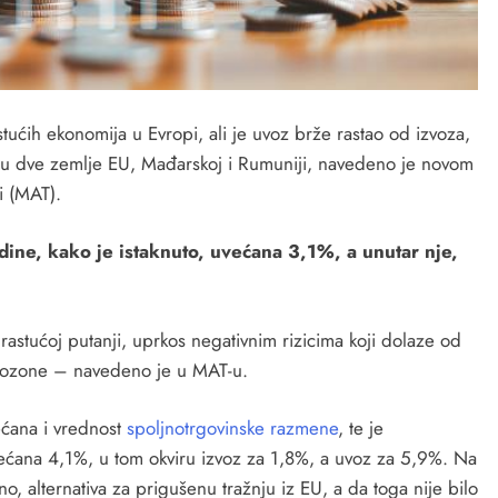
tućih ekonomija u Evropi, ali je uvoz brže rastao od izvoza,
je u dve zemlje EU, Mađarskoj i Rumuniji, navedeno je novom
i (MAT).
odine, kako je istaknuto, uvećana 3,1%, a unutar nje,
rastućoj putanji, uprkos negativnim rizicima koji dolaze od
evrozone – navedeno je u MAT-u.
ćana i vrednost
spoljnotrgovinske razmene
, te je
ana 4,1%, u tom okviru izvoz za 1,8%, a uvoz za 5,9%. Na
o, alternativa za prigušenu tražnju iz EU, a da toga nije bilo