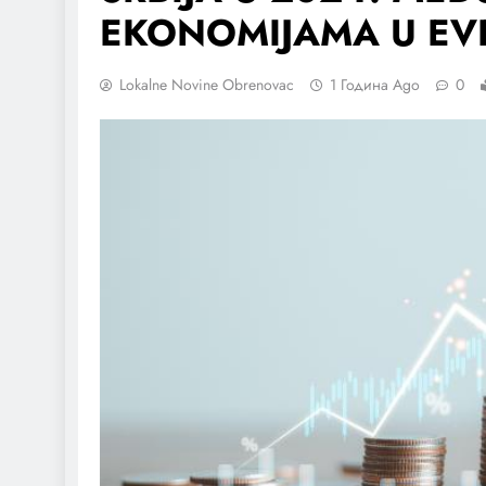
EKONOMIJAMA U EV
Lokalne Novine Obrenovac
1 Година Ago
0