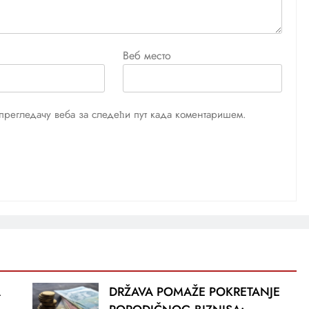
Веб место
м прегледачу веба за следећи пут када коментаришем.
A
DRŽAVA POMAŽE POKRETANJE