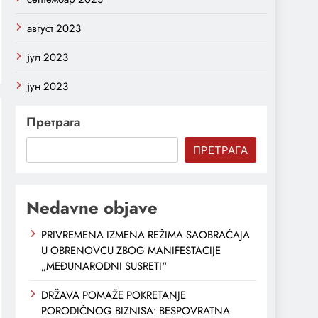
август 2023
јул 2023
јун 2023
Претрага
ПРЕТРАГА
Nedavne objave
PRIVREMENA IZMENA REŽIMA SAOBRAĆAJA
U OBRENOVCU ZBOG MANIFESTACIJE
„MEĐUNARODNI SUSRETI“
DRŽAVA POMAŽE POKRETANJE
PORODIČNOG BIZNISA: BESPOVRATNA