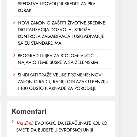
SREDSTVA I POVOLJNI KREDITI ZA PRVI
KORAK
NOVI ZAKON O ZAŠTITI ŽIVOTNE SREDINE:
DIGITALIZACIJA DOZVOLA, STROŽA
KONTROLA ZAGAĐIVAČA I USKLAĐIVANJE
SA EU STANDARDIMA
BEOGRAD I KIJEV ZA STOLOM: VUČIĆ
NAJAVIO TEME SUSRETA SA ZELENSKIM
SINDIKATI TRAŽE VELIKE PROMENE: NOVI
ZAKON O RADU, RANIJI ODLAZAK U PENZIJU
I 100 ODSTO NAKNADE ZA PORODILJE
Komentari
Vladimir
EVO KAKO DA IZRAČUNATE KOLIKO
SMETE DA BUDETE U EVROPSKOJ UNIJI